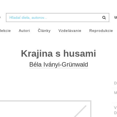
b
u
lekcie
Autori
Články
Vzdelávanie
Reprodukcie
Krajina s husami
Béla Iványi-Grünwald
D
M
D