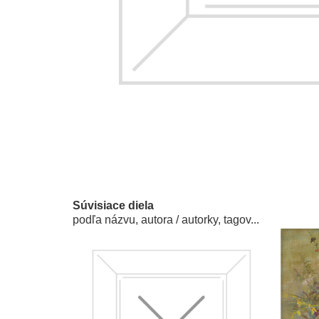
Súvisiace diela
podľa názvu, autora / autorky, tagov...