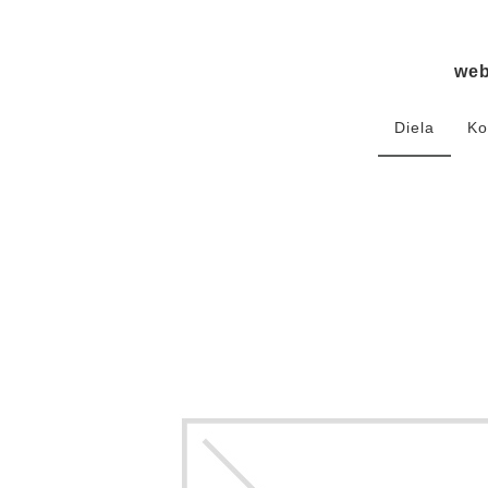
we
Diela
Ko