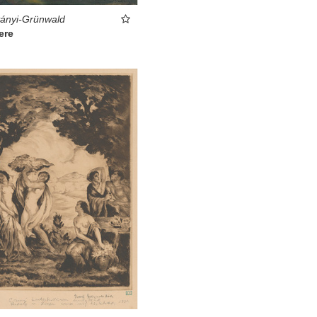
ványi-Grünwald
ere