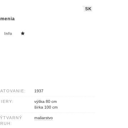
SK
menia
Info
ATOVANIE:
1937
IERY:
výška 80 cm
šírka 100 cm
VÝTVARNÝ
maliarstvo
RUH: