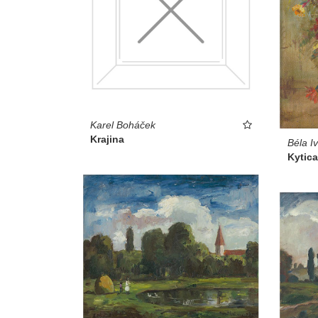
Karel Boháček
Krajina
Béla I
Kytica