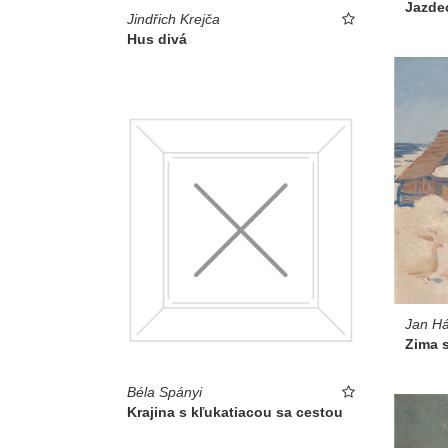
Jazde
Jindřich Krejča
Hus divá
Jan Há
Zima 
Béla Spányi
Krajina s kľukatiacou sa cestou