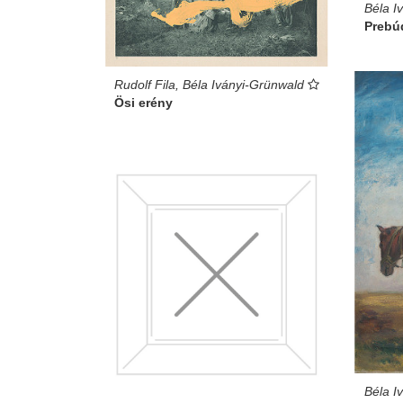
Béla I
Prebúd
Rudolf Fila, Béla Iványi-Grünwald
Ösi erény
Béla I