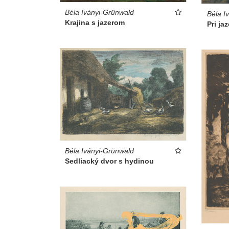
Béla Iványi-Grünwald
Béla I
Krajina s jazerom
Pri jaz
Béla Iványi-Grünwald
Sedliacký dvor s hydinou