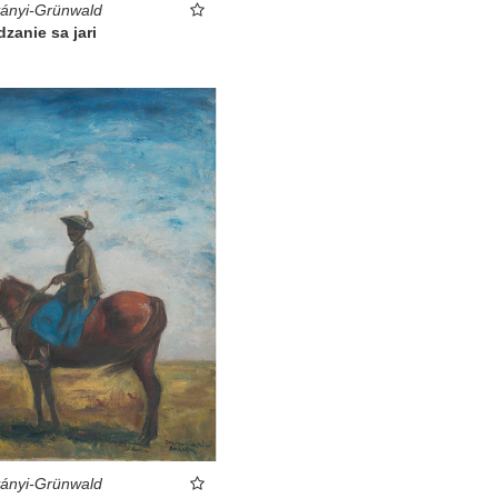
ványi-Grünwald
zanie sa jari
ványi-Grünwald