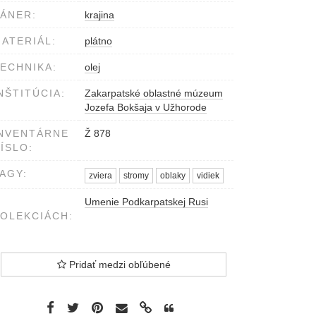
ÁNER:
krajina
ATERIÁL:
plátno
ECHNIKA:
olej
NŠTITÚCIA:
Zakarpatské oblastné múzeum
Jozefa Bokšaja v Užhorode
NVENTÁRNE
Ž 878
ÍSLO:
AGY:
zviera
stromy
oblaky
vidiek
Umenie Podkarpatskej Rusi
OLEKCIÁCH:
Pridať medzi obľúbené