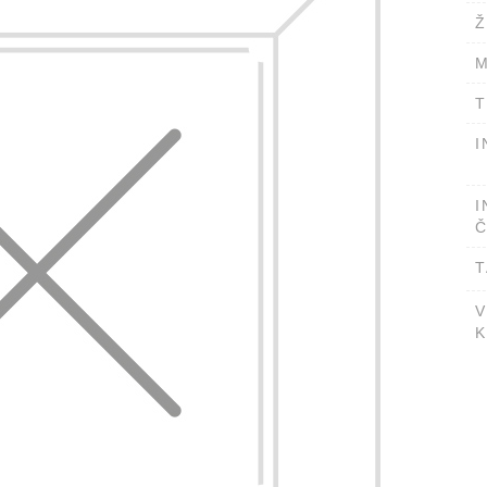
Ž
M
T
I
I
Č
T
V
K