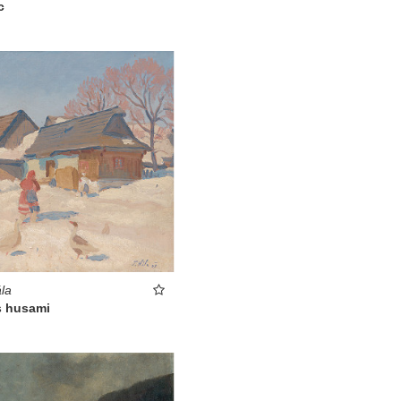
c
la
s husami