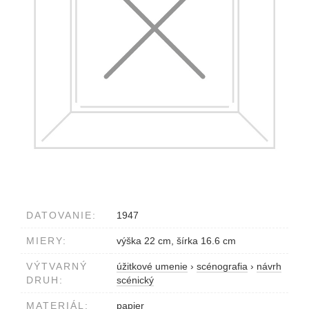
DATOVANIE:
1947
MIERY:
výška 22 cm, šírka 16.6 cm
VÝTVARNÝ
úžitkové umenie
›
scénografia
›
návrh
DRUH:
scénický
MATERIÁL:
papier