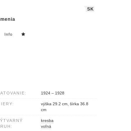
SK
menia
Info
ATOVANIE:
1924 – 1928
IERY:
výška 29.2 cm, šírka 36.8
cm
VÝTVARNÝ
kresba
RUH:
voľná