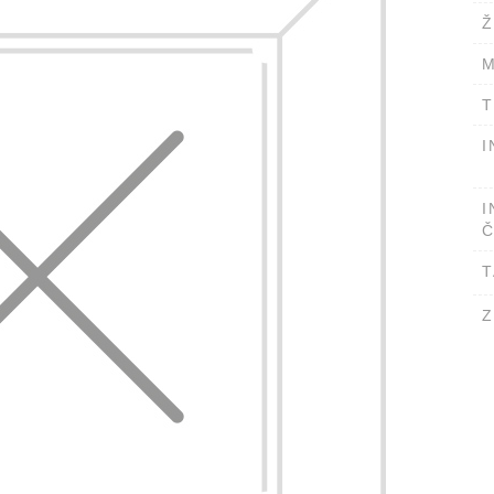
Ž
M
T
I
I
Č
T
Z