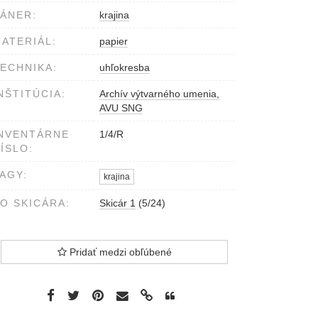
ÁNER:
krajina
ATERIÁL:
papier
ECHNIKA:
uhľokresba
NŠTITÚCIA:
Archív výtvarného umenia,
AVU SNG
NVENTÁRNE
1/4/R
ÍSLO:
AGY:
krajina
O SKICÁRA:
Skicár 1
(5/24)
Pridať medzi obľúbené