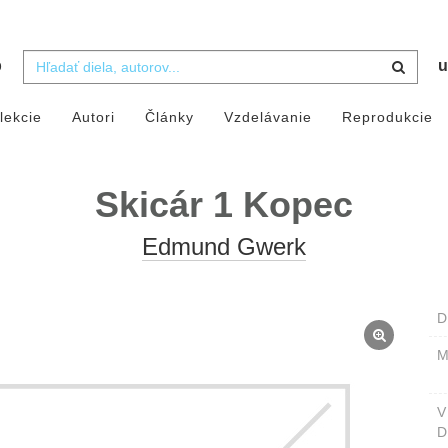
b
u
lekcie
Autori
Články
Vzdelávanie
Reprodukcie
Skicár 1 Kopec
Edmund Gwerk
D
M
D