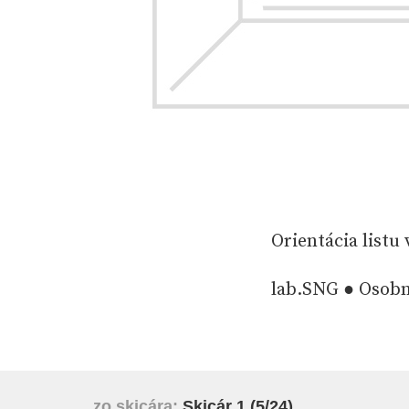
Orientácia listu
lab.SNG ● Osob
zo skicára:
Skicár 1
(5/24)