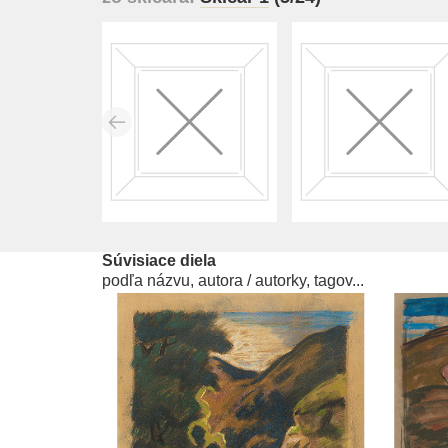
Súvisiace diela
podľa názvu, autora / autorky, tagov...