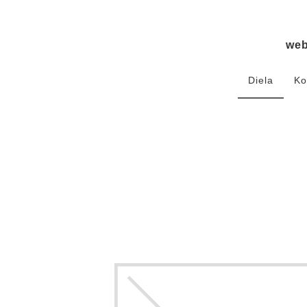
we
Diela
Ko