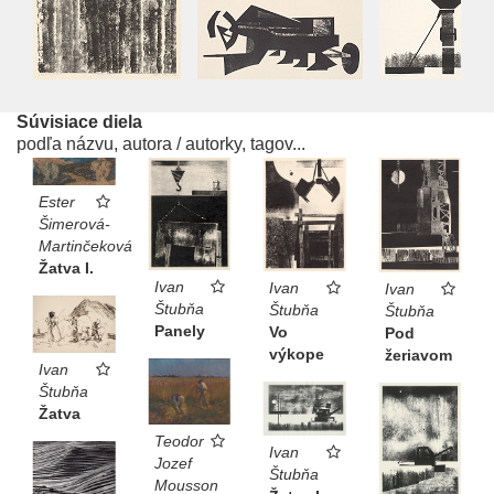
Súvisiace diela
podľa názvu, autora / autorky, tagov...
Ester
Šimerová-
Martinčeková
Žatva I.
Ivan
Ivan
Ivan
Štubňa
Štubňa
Štubňa
Panely
Vo
Pod
výkope
žeriavom
Ivan
Štubňa
Žatva
Teodor
Ivan
Jozef
Štubňa
Mousson