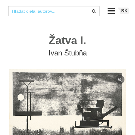
SK
Žatva I.
Ivan Štubňa