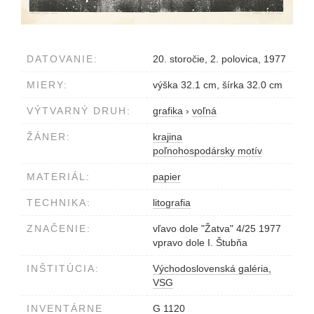
DATOVANIE:
20. storočie, 2. polovica, 1977
MIERY:
výška 32.1 cm, šírka 32.0 cm
VÝTVARNÝ DRUH:
grafika
›
voľná
ŽÁNER:
krajina
poľnohospodársky motív
MATERIÁL:
papier
TECHNIKA:
litografia
ZNAČENIE:
vľavo dole "Žatva" 4/25 1977
vpravo dole I. Štubňa
INŠTITÚCIA:
Východoslovenská galéria,
VSG
INVENTÁRNE
G 1120