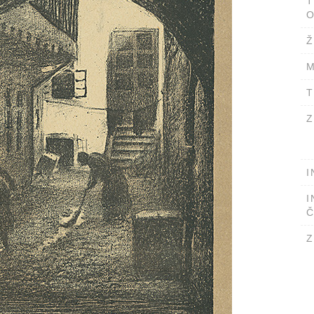
T
O
Ž
M
T
Z
I
I
Č
Z