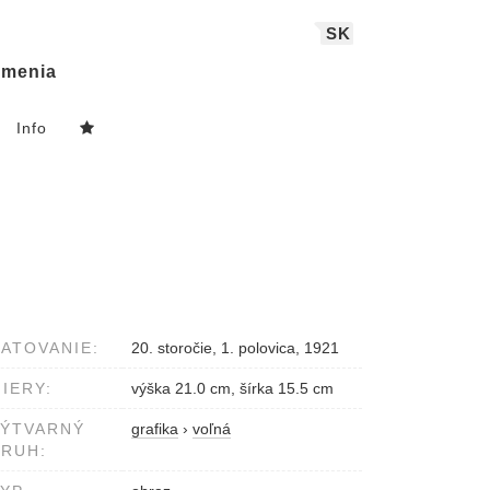
SK
menia
Info
ATOVANIE:
20. storočie, 1. polovica, 1921
IERY:
výška 21.0 cm, šírka 15.5 cm
VÝTVARNÝ
grafika
›
voľná
RUH: