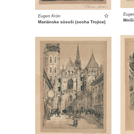
Euge
Eugen Krón
Mníš
Mariánske súsoši (socha Trojice)