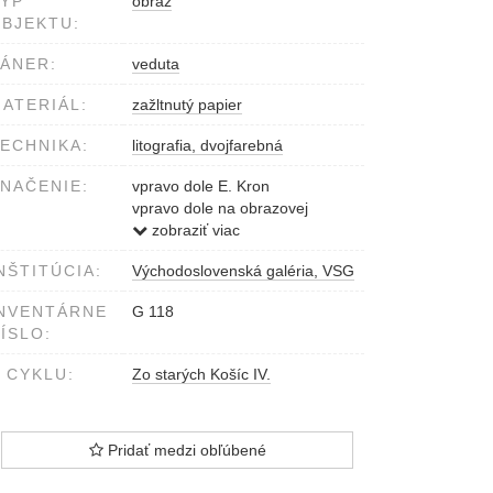
YP
obraz
BJEKTU:
ÁNER:
veduta
ATERIÁL:
zažltnutý papier
ECHNIKA:
litografia, dvojfarebná
NAČENIE:
vpravo dole E. Kron
vpravo dole na obrazovej
ploche vyryté Kron J.
zobraziť viac
NŠTITÚCIA:
Východoslovenská galéria, VSG
NVENTÁRNE
G 118
ÍSLO:
 CYKLU:
Zo starých Košíc IV.
Pridať medzi obľúbené