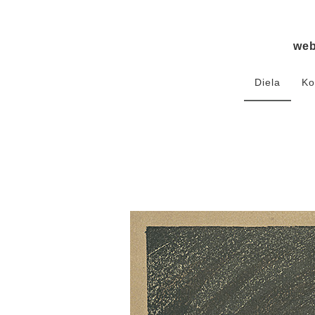
we
Diela
Ko