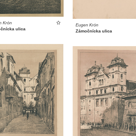
n Krón
Eugen Krón
čnícka ulica
Zámočnícka ulica