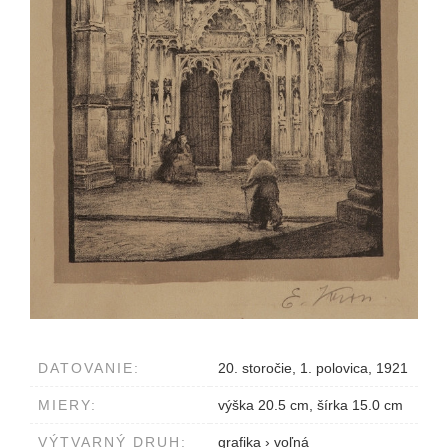
DATOVANIE:
20. storočie, 1. polovica, 1921
MIERY:
výška 20.5 cm, šírka 15.0 cm
VÝTVARNÝ DRUH:
grafika
›
voľná