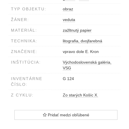
TYP OBJEKTU:
obraz
ŽÁNER:
veduta
MATERIÁL:
zažltnutý papier
TECHNIKA:
litografia, dvojfarebná
ZNAČENIE:
vpravo dole E. Kron
INŠTITÚCIA:
Východoslovenská galéria,
VSG
INVENTÁRNE
G 124
ČÍSLO:
Z CYKLU:
Zo starých Košíc X.
Pridať medzi obľúbené