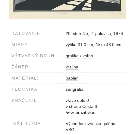
DATOVANIE:
20. storočie, 2. polovica, 1976
MIERY:
výška 31.0 cm, šírka 46.0 cm
VÝTVARNÝ DRUH:
grafika
›
voľná
ŽÁNER:
krajina
MATERIÁL:
papier
TECHNIKA:
serigrafia
ZNAČENIE:
vľavo dole 0
v strede Cesta II.
vpravo dole J.Haščák 76
zobraziť viac
INŠTITÚCIA:
Východoslovenská galéria,
VSG