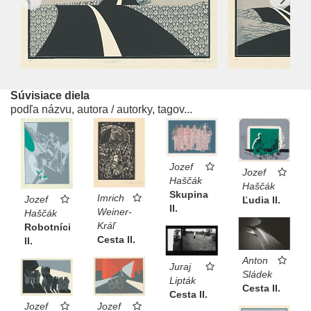
Súvisiace diela
podľa názvu, autora / autorky, tagov...
Jozef
Jozef
Haščák
Haščák
Skupina
Imrich
Jozef
Ľudia II.
II.
Weiner-
Haščák
Kráľ
Robotníci
Cesta II.
II.
Anton
Juraj
Sládek
Lipták
Cesta II.
Cesta II.
Jozef
Jozef