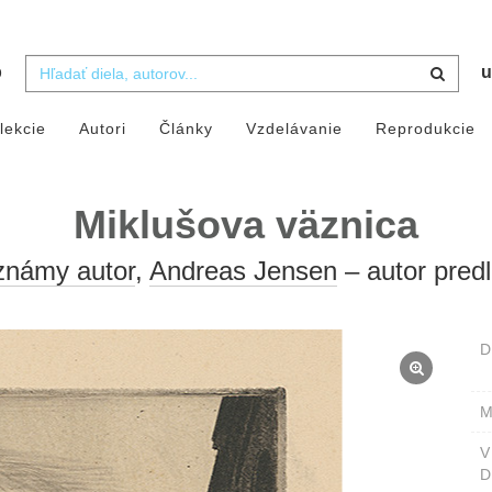
b
u
lekcie
Autori
Články
Vzdelávanie
Reprodukcie
Miklušova väznica
námy autor
,
Andreas Jensen
– autor pred
D
M
D