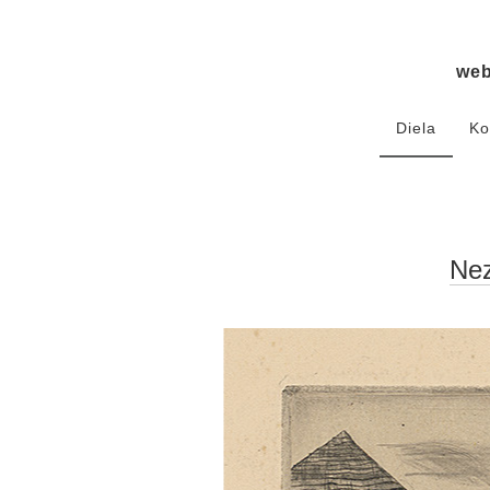
we
Diela
Ko
Nez