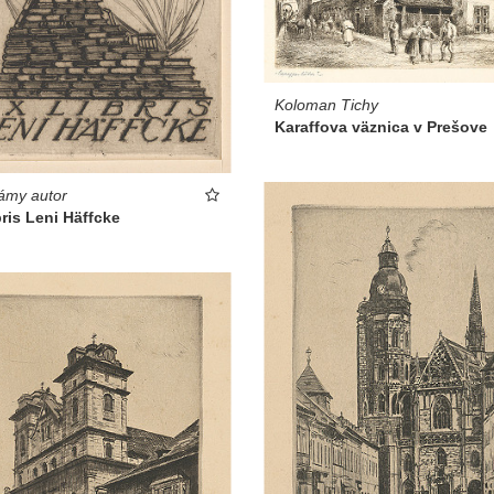
Koloman Tichy
Karaffova väznica v Prešove
ámy autor
bris Leni Häffcke