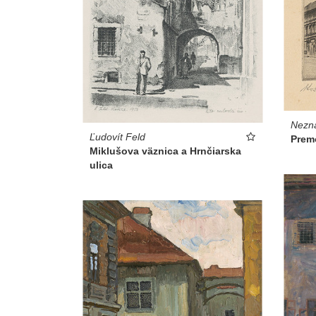
Nezná
Ľudovít Feld
Prem
Miklušova väznica a Hrnčiarska
ulica