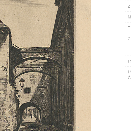
Ž
M
T
Z
I
I
Č