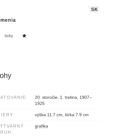
SK
menia
Info
lohy
ATOVANIE:
20. storočie, 1. tretina, 1907–
1925
IERY:
výška 11.7 cm, šírka 7.9 cm
VÝTVARNÝ
grafika
RUH: