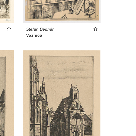
Štefan Bednár
Väznica