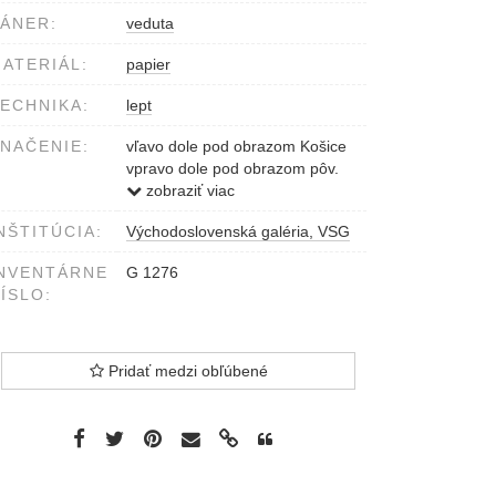
ÁNER:
veduta
ATERIÁL:
papier
ECHNIKA:
lept
NAČENIE:
vľavo dole pod obrazom Košice
vpravo dole pod obrazom pôv.
ryt. Jensen (ceruzou)
zobraziť viac
NŠTITÚCIA:
Východoslovenská galéria, VSG
NVENTÁRNE
G 1276
ÍSLO:
Pridať medzi obľúbené