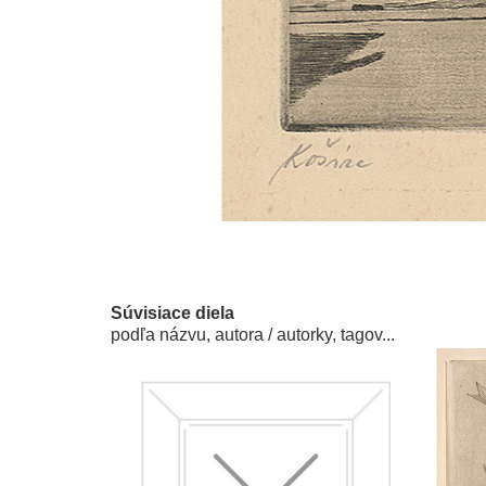
Súvisiace diela
podľa názvu, autora / autorky, tagov...