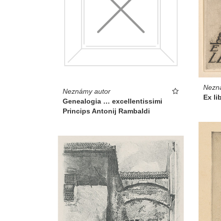
Nezn
Neznámy autor
Ex li
Genealogia … excellentissimi
Princips Antonij Rambaldi