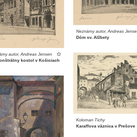
Neznámy autor, Andreas Jense
Dóm sv. Alžbety
my autor, Andreas Jensen
onštrátny kostol v Košiciach
Koloman Tichy
Karaffova väznica v Prešove