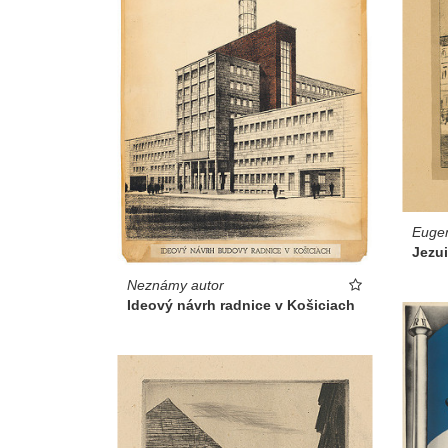
Euge
Jezui
Neznámy autor
Ideový návrh radnice v Košiciach