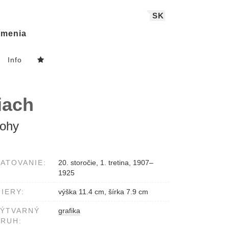
SK
menia
Info
iach
lohy
ATOVANIE:
20. storočie, 1. tretina, 1907–
1925
IERY:
výška 11.4 cm, šírka 7.9 cm
VÝTVARNÝ
grafika
RUH: