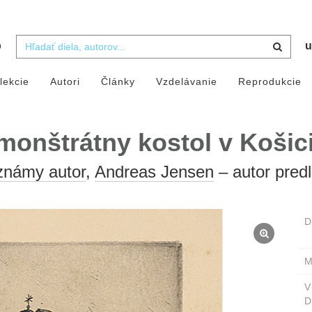
b
u
lekcie
Autori
Články
Vzdelávanie
Reprodukcie
monštrátny kostol v Košic
námy autor
,
Andreas Jensen
– autor pred
D
M
D