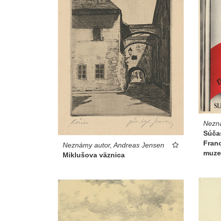
Nezn
Súča
Fran
Neznámy autor, Andreas Jensen
muze
Miklušova väznica