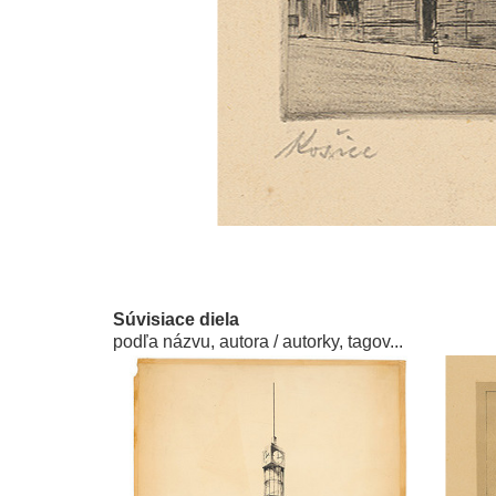
Súvisiace diela
podľa názvu, autora / autorky, tagov...