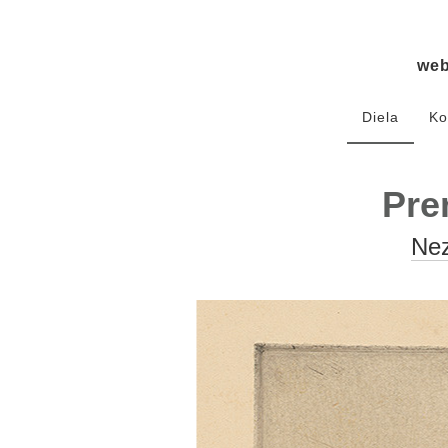
we
Diela
Ko
Pre
Nez