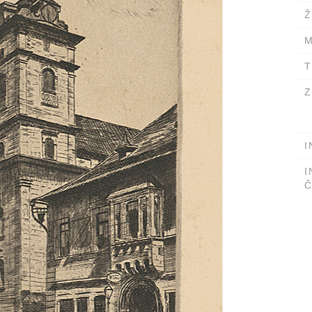
Ž
M
T
Z
I
I
Č