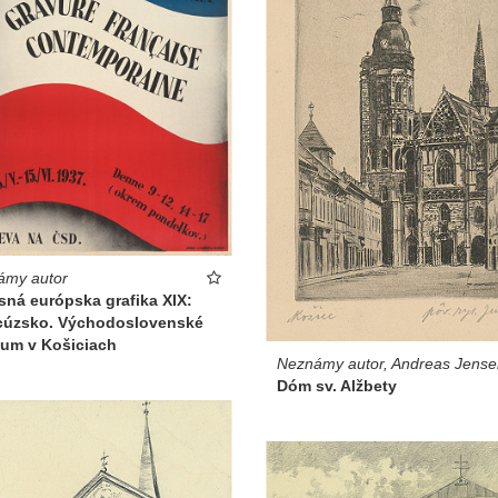
ámy autor
sná európska grafika XIX:
cúzsko. Východoslovenské
um v Košiciach
Neznámy autor, Andreas Jense
Dóm sv. Alžbety