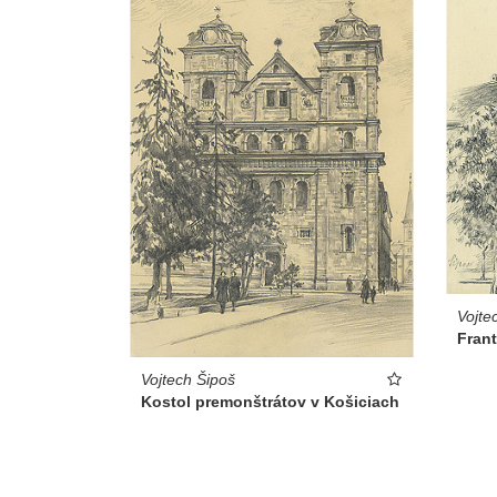
Vojte
Frant
Vojtech Šipoš
Kostol premonštrátov v Košiciach