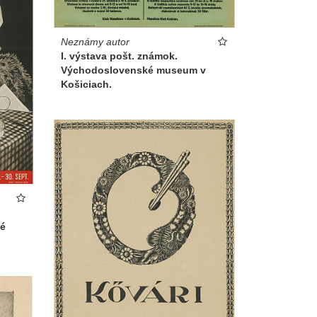
Neznámy autor
I. výstava pošt. známok.
Východoslovenské museum v
Košiciach.
ké