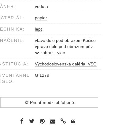
ÁNER:
veduta
ATERIÁL:
papier
ECHNIKA:
lept
NAČENIE:
vľavo dole pod obrazom Košice
vpravo dole pod obrazom pôv.
ryt. Jensen (ceruzou)
zobraziť viac
NŠTITÚCIA:
Východoslovenská galéria, VSG
NVENTÁRNE
G 1279
ÍSLO:
Pridať medzi obľúbené