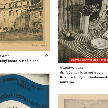
n Krón
tský kostol v Košiciach
Neznámy autor
dp. Výstava Krásnej izby v
Košiciach. Východoslovens
muzeum.