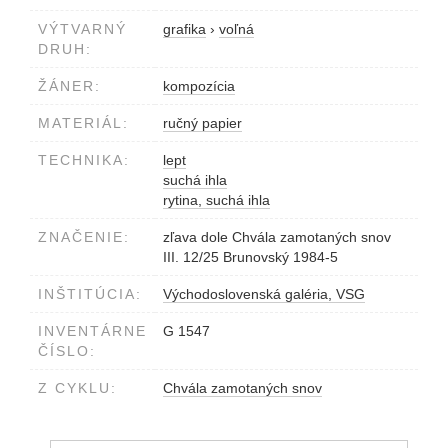
VÝTVARNÝ
grafika
›
voľná
DRUH:
ŽÁNER:
kompozícia
MATERIÁL:
ručný papier
TECHNIKA:
lept
suchá ihla
rytina, suchá ihla
ZNAČENIE:
zľava dole Chvála zamotaných snov
III. 12/25 Brunovský 1984-5
INŠTITÚCIA:
Východoslovenská galéria, VSG
INVENTÁRNE
G 1547
ČÍSLO:
Z CYKLU:
Chvála zamotaných snov