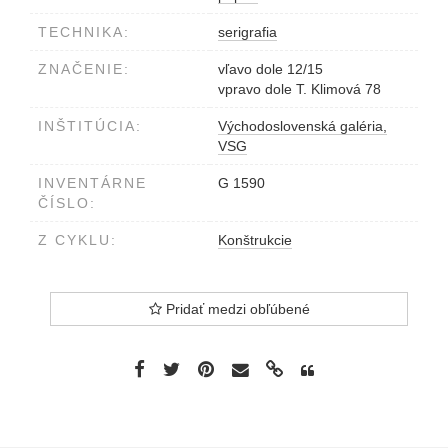
TECHNIKA:
serigrafia
ZNAČENIE:
vľavo dole 12/15
vpravo dole T. Klimová 78
INŠTITÚCIA:
Východoslovenská galéria,
VSG
INVENTÁRNE
G 1590
ČÍSLO:
Z CYKLU:
Konštrukcie
Pridať medzi obľúbené