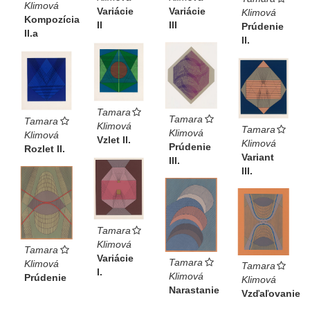
Klimová
Variácie
Variácie
Klimová
Kompozícia
III
II
Prúdenie
II.a
II.
Tamara
Tamara
Tamara
Klimová
Tamara
Klimová
Klimová
Vzlet II.
Klimová
Prúdenie
Rozlet II.
Variant
III.
III.
Tamara
Klimová
Tamara
Variácie
Tamara
Klimová
Tamara
I.
Klimová
Prúdenie
Klimová
Narastanie
Vzďaľovanie