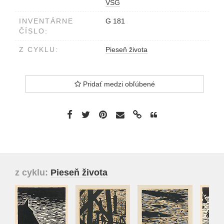
VSG
INVENTÁRNE
G 181
ČÍSLO:
Z CYKLU:
Pieseň života
Pridať medzi obľúbené
z cyklu:
Pieseň života