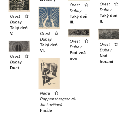
Orest
Orest
Dubay
Dubay
Taký deň
Taký deň
Orest
II.
III.
Dubay
Taký deň
Orest
V.
Dubay
Orest
Orest
Taký deň
Dubay
Dubay
VI.
Podivná
Nad
Orest
noc
horami
Dubay
Duet
Naďa
Rappensbergerová-
Jankovičová
Finále