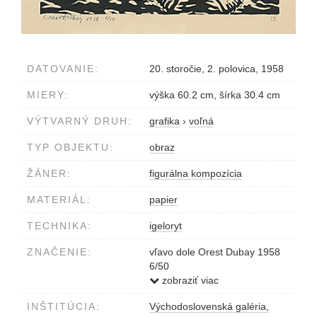
DATOVANIE:
20. storočie, 2. polovica, 1958
MIERY:
výška 60.2 cm, šírka 30.4 cm
VÝTVARNÝ DRUH:
grafika
›
voľná
TYP OBJEKTU:
obraz
ŽÁNER:
figurálna kompozícia
MATERIÁL:
papier
TECHNIKA:
igeloryt
ZNAČENIE:
vľavo dole Orest Dubay 1958
6/50
vpravo dole IX.
zobraziť viac
INŠTITÚCIA:
Východoslovenská galéria,