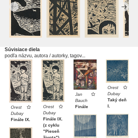
Súvisiace diela
podľa názvu, autora / autorky, tagov...
Orest
Dubay
Jan
Taký deň
Bauch
I.
Finále
Orest
Orest
Dubay
Dubay
Finále IX.
Finále IX.
(z cyklu
"Pieseň
života")