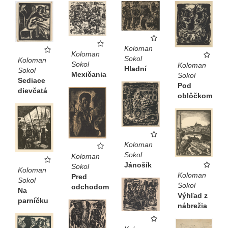
Koloman
Koloman
Sokol
Koloman
Sokol
Koloman
Hladní
Sokol
Mexičania
Sokol
Sediace
Pod
dievčatá
oblôčkom
Koloman
Sokol
Koloman
Jánošík
Sokol
Koloman
Koloman
Pred
Sokol
Sokol
odchodom
Na
Výhľad z
parníčku
nábrežia