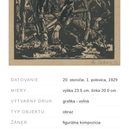
DATOVANIE:
20. storočie, 1. polovica, 1929
MIERY:
výška 23.5 cm, šírka 20.0 cm
VÝTVARNÝ DRUH:
grafika
›
voľná
TYP OBJEKTU:
obraz
ŽÁNER:
figurálna kompozícia