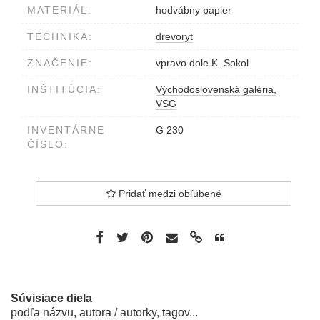
MATERIÁL:
hodvábny papier
TECHNIKA:
drevoryt
ZNAČENIE:
vpravo dole K. Sokol
INŠTITÚCIA:
Východoslovenská galéria,
VSG
INVENTÁRNE
G 230
ČÍSLO:
Pridať medzi obľúbené
Súvisiace diela
podľa názvu, autora / autorky, tagov...