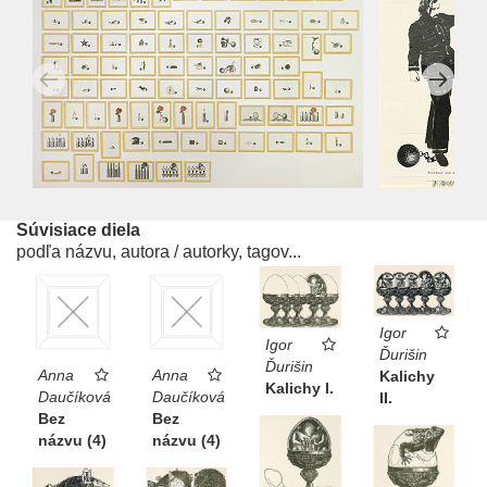
Súvisiace diela
podľa názvu, autora / autorky, tagov...
Igor
Igor
Ďurišin
Ďurišin
Anna
Anna
Kalichy
Kalichy I.
Daučíková
Daučíková
II.
Bez
Bez
názvu (4)
názvu (4)