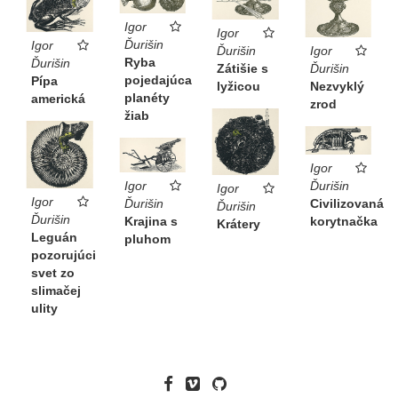
Igor
Igor
Ďurišin
Igor
Igor
Ďurišin
Ryba
Ďurišin
Ďurišin
Zátišie s
pojedajúca
Pípa
Nezvyklý
lyžicou
planéty
americká
zrod
žiab
Igor
Ďurišin
Igor
Igor
Igor
Civilizovaná
Ďurišin
Ďurišin
Ďurišin
korytnačka
Krajina s
Krátery
Leguán
pluhom
pozorujúci
svet zo
slimačej
ulity