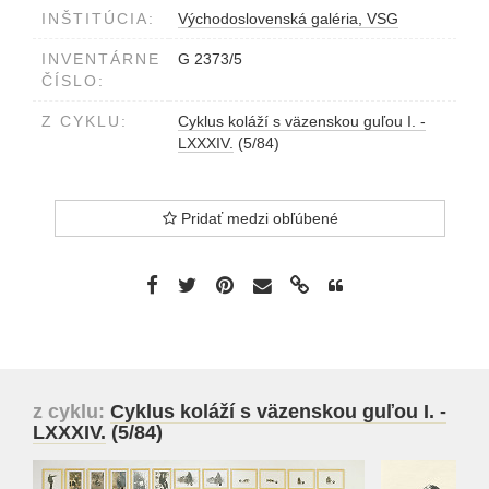
INŠTITÚCIA:
Východoslovenská galéria, VSG
INVENTÁRNE
G 2373/5
ČÍSLO:
Z CYKLU:
Cyklus koláží s väzenskou guľou I. -
LXXXIV.
(5/84)
Pridať medzi obľúbené
z cyklu:
Cyklus koláží s väzenskou guľou I. -
LXXXIV.
(5/84)