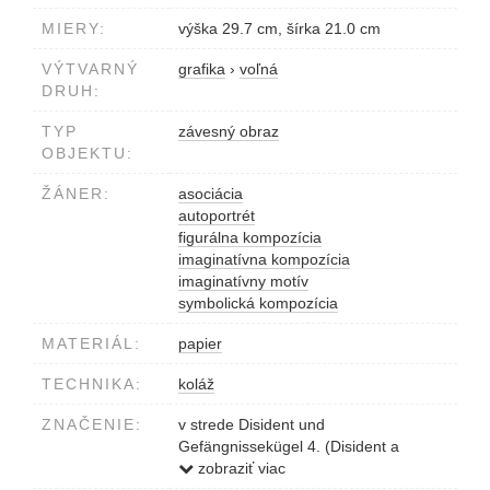
MIERY:
výška 29.7 cm, šírka 21.0 cm
VÝTVARNÝ
grafika
›
voľná
DRUH:
TYP
závesný obraz
OBJEKTU:
ŽÁNER:
asociácia
autoportrét
figurálna kompozícia
imaginatívna kompozícia
imaginatívny motív
symbolická kompozícia
MATERIÁL:
papier
TECHNIKA:
koláž
ZNAČENIE:
v strede Disident und
Gefängnissekügel 4. (Disident a
väzeňská guľa 4.)
zobraziť viac