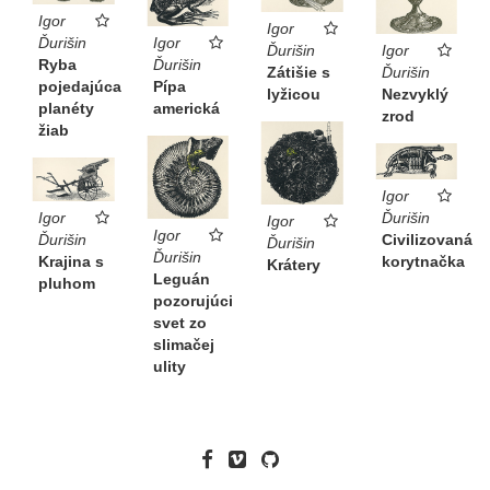
Igor
Igor
Igor
Ďurišin
Igor
Ďurišin
Ďurišin
Ryba
Ďurišin
Zátišie s
Pípa
pojedajúca
Nezvyklý
lyžicou
americká
planéty
zrod
žiab
Igor
Ďurišin
Igor
Igor
Igor
Civilizovaná
Ďurišin
Ďurišin
Ďurišin
korytnačka
Krajina s
Krátery
Leguán
pluhom
pozorujúci
svet zo
slimačej
ulity