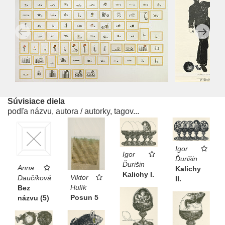
Súvisiace diela
podľa názvu, autora / autorky, tagov...
Igor
Igor
Ďurišin
Ďurišin
Anna
Kalichy
Kalichy I.
Viktor
Daučíková
II.
Hulík
Bez
Posun 5
názvu (5)