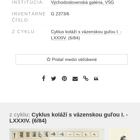
INŠTITÚCIA:
Východoslovenská galéria, VSG
INVENTÁRNE
G 2373/6
ČÍSLO:
Z CYKLU:
Cyklus koláží s väzenskou guľou I. -
LXXXIV.
(6/84)
Pridať medzi obľúbené
z cyklu:
Cyklus koláží s väzenskou guľou I. -
LXXXIV.
(6/84)