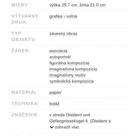
MIERY:
výška 29.7 cm, šírka 21.0 cm
VÝTVARNÝ
grafika
›
voľná
DRUH:
TYP
závesný obraz
OBJEKTU:
ŽÁNER:
asociácia
autoportrét
figurálna kompozícia
imaginatívna kompozícia
imaginatívny motív
symbolická kompozícia
MATERIÁL:
papier
TECHNIKA:
koláž
ZNAČENIE:
v strede Disident und
Gefängnissekügel 4. (Disident a
väzeňská guľa 5.)
zobraziť viac