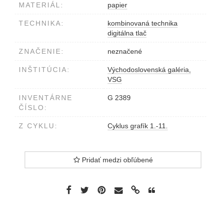
MATERIÁL:
papier
TECHNIKA:
kombinovaná technika
digitálna tlač
ZNAČENIE:
neznačené
INŠTITÚCIA:
Východoslovenská galéria,
VSG
INVENTÁRNE
G 2389
ČÍSLO:
Z CYKLU:
Cyklus grafík 1.-11.
Pridať medzi obľúbené