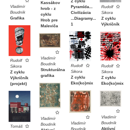
Z cyklu
Kassákov
Vladimír
Pyramída...
Rudolf
hrob - z
Boudník
Civilizácia
Sikora
cyklu
Grafika
...Diagramy...
Z cyklu
Hrob pre
1
Výkričník
Maleviča
Vladimír
Rudolf
Boudník
Rudolf
Rudolf
Sikora
Strukturálna
Sikora
Sikora
Z cyklu
grafika
Z cyklu
Z cyklu
Výkričník
Eko(ko)mix
Eko(ko)mix
(projekt)
Vladimír
Vladimír
Boudník
Vladimír
Boudník
Tomáš
Aktívní
Boudník
Aktivní