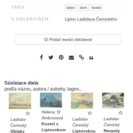
TAGY:
liptov
dom
kostol
V KOLEKCIÁCH:
Liptov Ladislava Čemického
Pridať medzi obľúbené
Súvisiace diela
podľa názvu, autora / autorky, tagov...
Helena
Ambrosová
Ladislav
Ladislav
Ladislav
Kostol v
Čemický
Čemický
Čemický
Liptovskom
Necpaly
Liptovskou
Oblaky