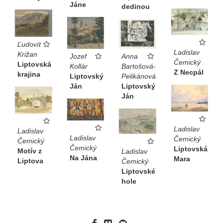
Jáne
dedinou
Ľudovít
Ladislav
Križan
Jozef
Anna
Čemický
Liptovská
Kollár
Bartošová-
Z Necpál
krajina
Liptovský
Pelikánová
Ján
Liptovský
Ján
Ladislav
Ladislav
Ladislav
Čemický
Čemický
Čemický
Liptovská
Motív z
Ladislav
Na Jána
Mara
Liptova
Čemický
Liptovské
hole