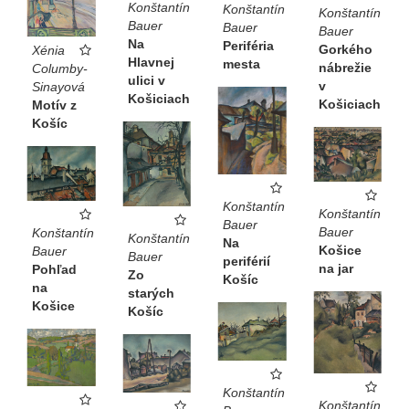
Konštantín
Konštantín
Konštantín
Bauer
Bauer
Bauer
Na
Periféria
Gorkého
Xénia
Hlavnej
mesta
nábrežie
Columby-
ulici v
v
Sinayová
Košiciach
Košiciach
Motív z
Košíc
Konštantín
Konštantín
Bauer
Bauer
Konštantín
Konštantín
Na
Košice
Bauer
Bauer
periférií
na jar
Pohľad
Zo
Košíc
na
starých
Košice
Košíc
Konštantín
Konštantín