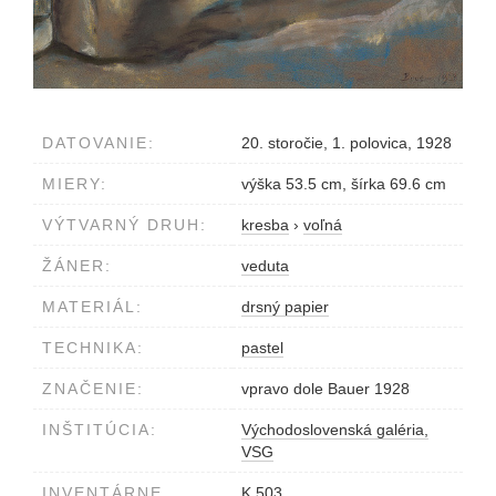
DATOVANIE:
20. storočie, 1. polovica, 1928
MIERY:
výška 53.5 cm, šírka 69.6 cm
VÝTVARNÝ DRUH:
kresba
›
voľná
ŽÁNER:
veduta
MATERIÁL:
drsný papier
TECHNIKA:
pastel
ZNAČENIE:
vpravo dole Bauer 1928
INŠTITÚCIA:
Východoslovenská galéria,
VSG
INVENTÁRNE
K 503