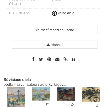
ČÍSLO:
LICENCIA:
voľné dielo
Pridať medzi obľúbené
stiahnuť
Súvisiace diela
podľa názvu, autora / autorky, tagov...