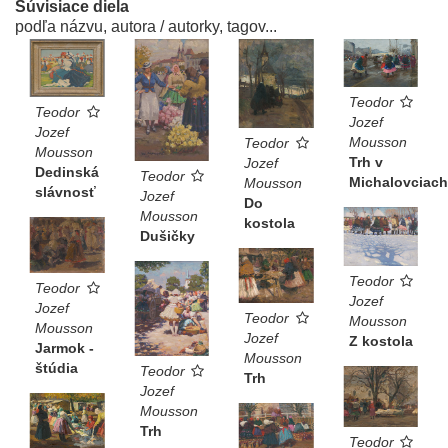
Súvisiace diela
podľa názvu, autora / autorky, tagov...
Teodor
Teodor
Jozef
Jozef
Mousson
Teodor
Mousson
Trh v
Jozef
Dedinská
Teodor
Michalovciach
Mousson
slávnosť
Jozef
Do
Mousson
kostola
Dušičky
Teodor
Teodor
Jozef
Jozef
Teodor
Mousson
Mousson
Jozef
Z kostola
Jarmok -
Mousson
štúdia
Teodor
Trh
Jozef
Mousson
Trh
Teodor