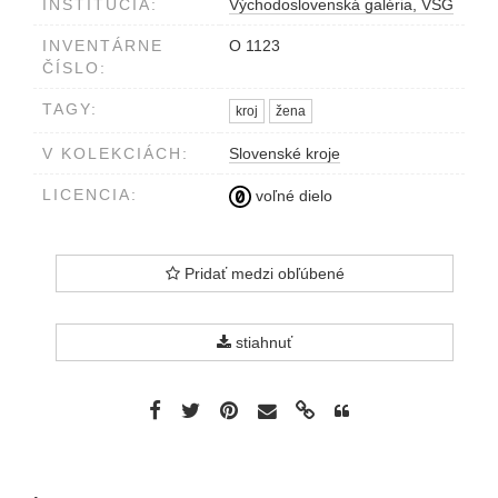
INŠTITÚCIA:
Východoslovenská galéria, VSG
INVENTÁRNE
O 1123
ČÍSLO:
TAGY:
kroj
žena
V KOLEKCIÁCH:
Slovenské kroje
LICENCIA:
voľné dielo
Pridať medzi obľúbené
stiahnuť