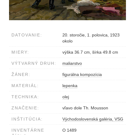
DATOVANIE:
20. storočie, 1. polovica, 1923
okolo
MIERY:
výška 36.7 cm, šírka 49.8 cm
VÝTVARNÝ DRUH:
maliarstvo
ŽÁNER:
figurálna kompozícia
MATERIÁL:
lepenka
TECHNIKA:
olej
ZNAČENIE:
vľavo dole Th. Mousson
INŠTITÚCIA:
Východoslovenská galéria, VSG
INVENTÁRNE
O 1489