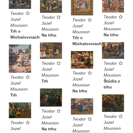
Teodor
Teodor
Teodor
Jozef
Teodor
Jozef
Jozef
Mousson
Jozef
Mousson
Mousson
Trh v
Mousson
Na trhu
Na trhu
Michalovciach
Trh v
Michalovciach
Teodor
Teodor
Jozef
Jozef
Teodor
Mousson
Mousson
Teodor
Jozef
Trh
Štúdia z
Jozef
Mousson
trhu
Mousson
Na trhu
Trh
Teodor
Teodor
Jozef
Teodor
Jozef
Teodor
Mousson
Jozef
Mousson
Jozef
Na trhu
Mousson