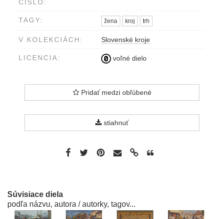
ČÍSLO:
TAGY:
žena
kroj
trh
V KOLEKCIÁCH:
Slovenské kroje
LICENCIA:
voľné dielo
Pridať medzi obľúbené
stiahnuť
Súvisiace diela
podľa názvu, autora / autorky, tagov...