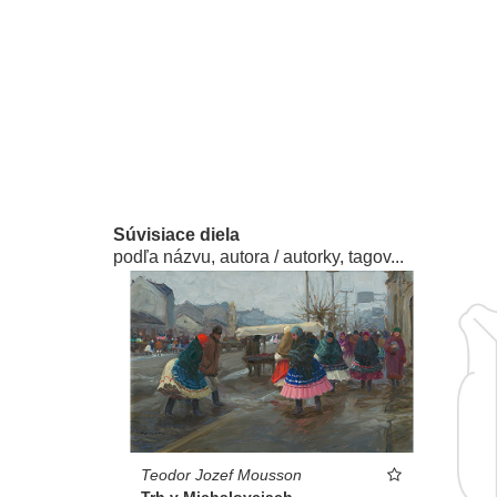
Súvisiace diela
podľa názvu, autora / autorky, tagov...
Teodor Jozef Mousson
Trh v Michalovciach