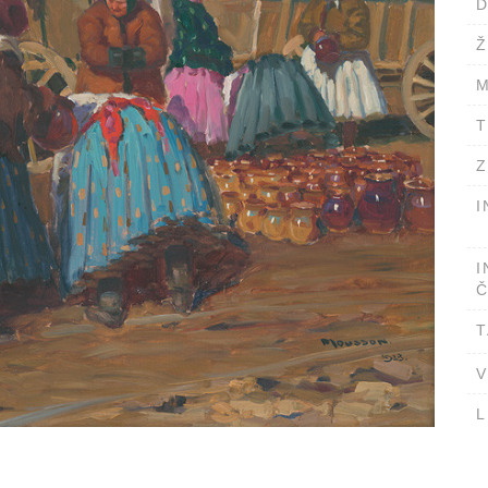
D
Ž
M
T
Z
I
I
Č
T
V
L