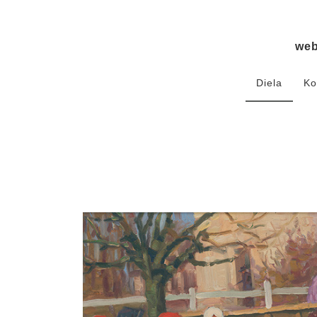
we
Diela
Ko