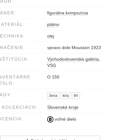
RUH:
ÁNER:
figurálna kompozícia
ATERIÁL:
plátno
ECHNIKA:
olej
NAČENIE:
vpravo dole Mousson 1923
NŠTITÚCIA:
Východoslovenská galéria,
VSG
NVENTÁRNE
O 150
ÍSLO:
AGY:
žena
kroj
trh
 KOLEKCIÁCH:
Slovenské kroje
ICENCIA:
voľné dielo