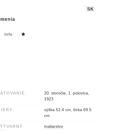
SK
menia
Info
ATOVANIE:
20. storočie, 1. polovica,
1923
IERY:
výška 52.4 cm, šírka 69.5
cm
VÝTVARNÝ
maliarstvo