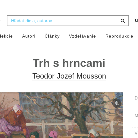
b
u
lekcie
Autori
Články
Vzdelávanie
Reprodukcie
Trh s hrncami
Teodor Jozef Mousson
D
M