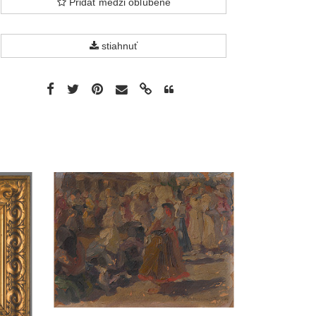
Pridať medzi obľúbené
stiahnuť