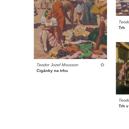
Teod
Trh
Teodor Jozef Mousson
Cigánky na trhu
Teod
Trh v