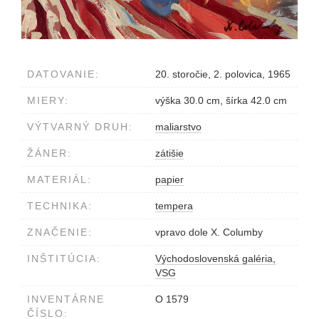
DATOVANIE:
20. storočie, 2. polovica, 1965
MIERY:
výška 30.0 cm, šírka 42.0 cm
VÝTVARNÝ DRUH:
maliarstvo
ŽÁNER:
zátišie
MATERIÁL:
papier
TECHNIKA:
tempera
ZNAČENIE:
vpravo dole X. Columby
INŠTITÚCIA:
Východoslovenská galéria,
VSG
INVENTÁRNE
O 1579
ČÍSLO: