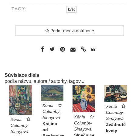
TAGY:
kvet
Pridať medzi obľúbené
Súvisiace diela
podľa názvu, autora / autorky, tagov...
Xénia
Xénia
Columby-
Columby-
Xénia
Sinayová
Sinayová
Xénia
Columby-
Krajina
Zvädnuté
Columby-
Sinayová
od
kvety
Sinayová
Slnečnice
Rankoviec