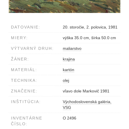
DATOVANIE:
20. storočie, 2. polovica, 1981
MIERY:
výška 35.0 cm, šírka 50.0 cm
VÝTVARNÝ DRUH:
maliarstvo
ŽÁNER:
krajina
MATERIÁL:
kartón
TECHNIKA:
olej
ZNAČENIE:
vľavo dole Markovič 1981
INŠTITÚCIA:
Východoslovenská galéria,
VSG
INVENTÁRNE
O 2496
ČÍSLO: