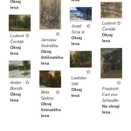
Okraj
lesa
Ľudovít
Jozef
Čordák
Srna st.
Okraj
Ľudovít
Okraj
Jaroslav
lesa
Čordák
lesa
Vodrážka
Okraj
Okraj
lesa
ihličnatého
lesa
Ladislav
Andor
Váli
Borúth
Friedrich
Okraj
Béla
Okraj
Carl von
lesa
Spányi
lesa
Scheidlin
Okraj
Na okraji
listnatého
lesa
lesa