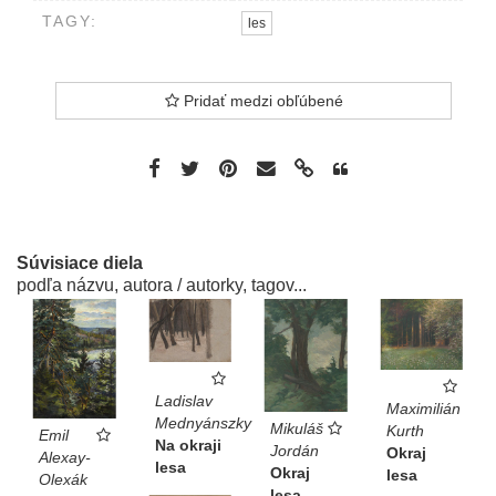
TAGY:
les
Pridať medzi obľúbené
Súvisiace diela
podľa názvu, autora / autorky, tagov...
Ladislav
Maximilián
Mednyánszky
Mikuláš
Kurth
Emil
Na okraji
Jordán
Okraj
Alexay-
lesa
Okraj
lesa
Olexák
lesa