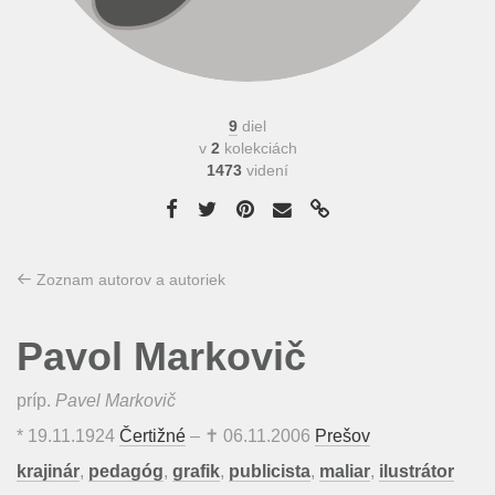
9
diel
v
2
kolekciách
1473
videní
Zoznam autorov a autoriek
Pavol Markovič
príp.
Pavel Markovič
*
19.11.1924
Čertižné
– ✝
06.11.2006
Prešov
krajinár
,
pedagóg
,
grafik
,
publicista
,
maliar
,
ilustrátor