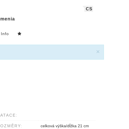
CS
menia
Info
×
ATACE:
ROZMĚRY:
celková výška/dĺžka 21 cm