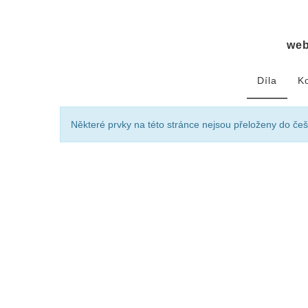
we
Díla
K
Některé prvky na této stránce nejsou přeloženy do češ