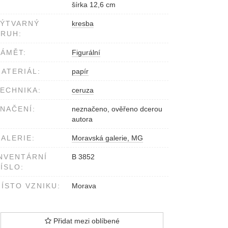
šírka 12,6 cm
VÝTVARNÝ
kresba
RUH:
ÁMĚT:
Figurální
ATERIÁL:
papír
ECHNIKA:
ceruza
NAČENÍ:
neznačeno, ověřeno dcerou
autora
ALERIE:
Moravská galerie, MG
NVENTÁRNÍ
B 3852
ÍSLO:
ÍSTO VZNIKU:
Morava
Přidat mezi oblíbené