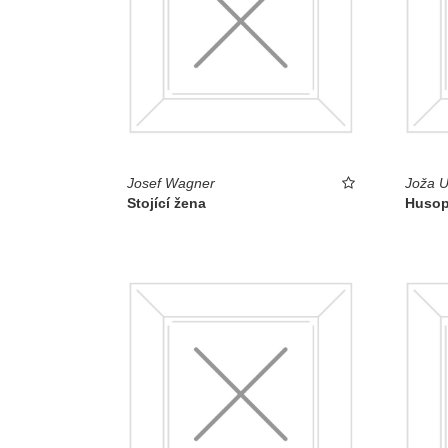
Josef Wagner
Joža U
Stojící žena
Husop