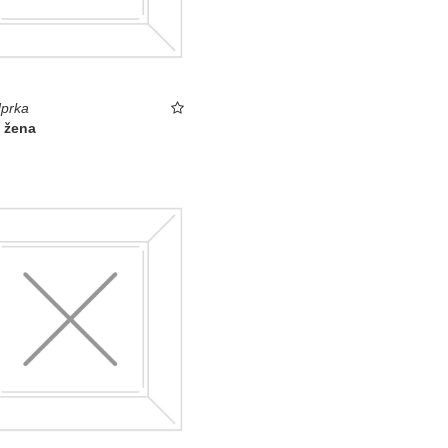
prka
í žena