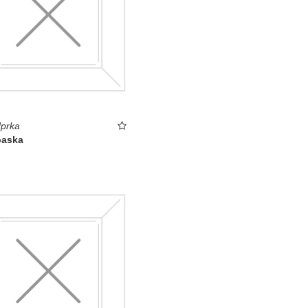
prka
aska