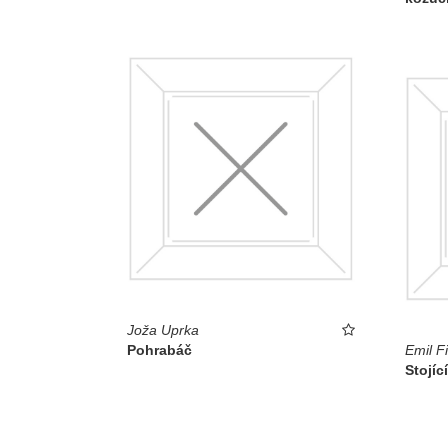
Joža Uprka
Pohrabáč
Emil Fi
Stojíc