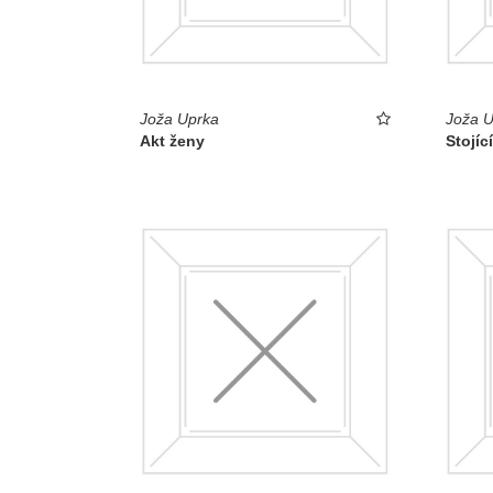
Joža Uprka
Joža U
Akt ženy
Stojíc