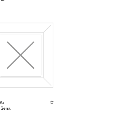
lla
í žena