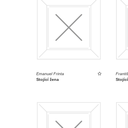
Emanuel Frinta
Franti
Stojící žena
Stojíc