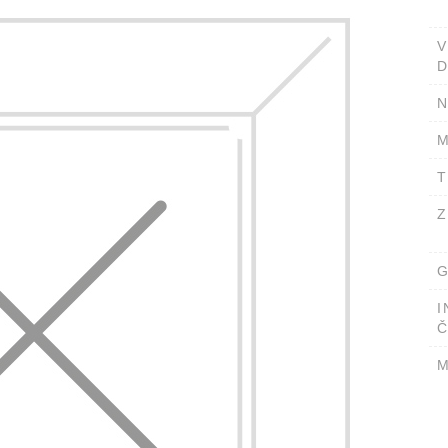
D
N
M
T
Z
G
I
Č
M