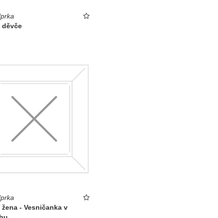
prka
í děvče
prka
í žena - Vesničanka v
hu