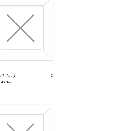
šek Tichý
í žena