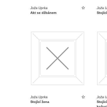
Joža Uprka
Joža U
Akt se džbánem
Stojíc
Joža Uprka
Joža U
Stojící žena
Stojíc
kožuc