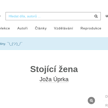
b
u
olekce
Autoři
Články
Vzdělávání
Reprodukce
tiny. ¯\_(ツ)_/¯
Stojící žena
Joža Úprka
D