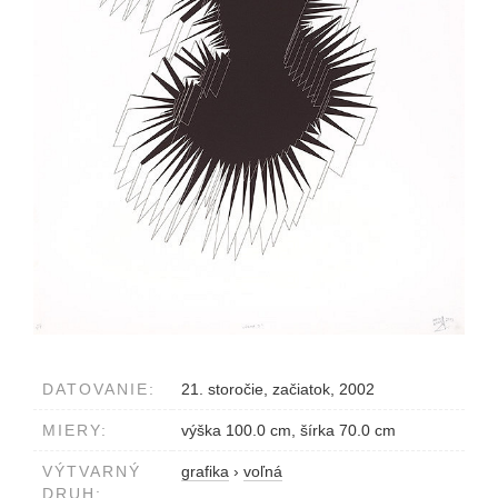
DATOVANIE:
21. storočie, začiatok, 2002
MIERY:
výška 100.0 cm, šírka 70.0 cm
VÝTVARNÝ
grafika
›
voľná
DRUH: