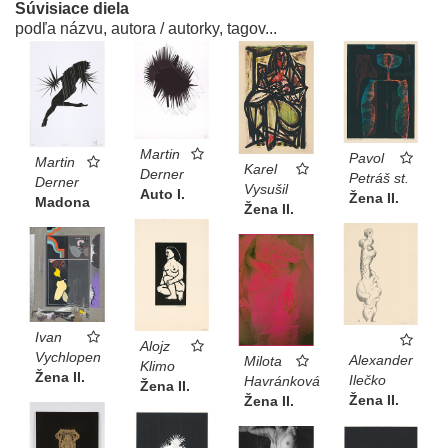
Súvisiace diela
podľa názvu, autora / autorky, tagov...
Martin
Pavol
Martin
Karel
Derner
Petráš st.
Derner
Vysušil
Auto I.
Žena II.
Madona
Žena II.
Ivan
Alojz
Vychlopen
Alexander
Milota
Klimo
Žena II.
Ilečko
Havránková
Žena II.
Žena II.
Žena II.