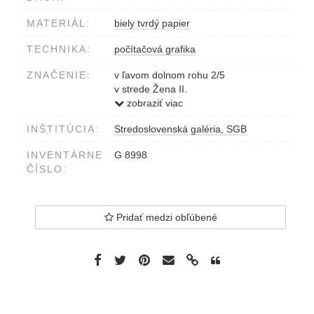
MATERIÁL:
biely tvrdý papier
TECHNIKA:
počítačová grafika
ZNAČENIE:
v ľavom dolnom rohu 2/5
v strede Žena II.
v ďaľšom rohu Martin Derner 2002
zobraziť viac
vzadu v pravom dolnom rohu MARTIN
INŠTITÚCIA:
Stredoslovenská galéria, SGB
DERNER 'ŽENA II' 2002
INVENTÁRNE
G 8998
ČÍSLO:
Pridať medzi obľúbené