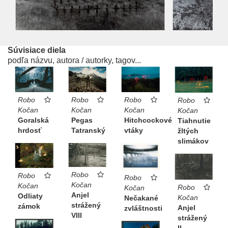
Súvisiace diela
podľa názvu, autora / autorky, tagov...
Robo
Robo
Robo
Robo
Kočan
Kočan
Kočan
Kočan
Goralská
Hitchcockové
Pegas
Tiahnutie
hrdosť
vtáky
Tatranský
žltých
slimákov
Robo
Robo
Robo
Kočan
Kočan
Robo
Kočan
Anjel
Odliaty
Kočan
Nečakané
strážený
zámok
Anjel
zvláštnosti
VIII
strážený