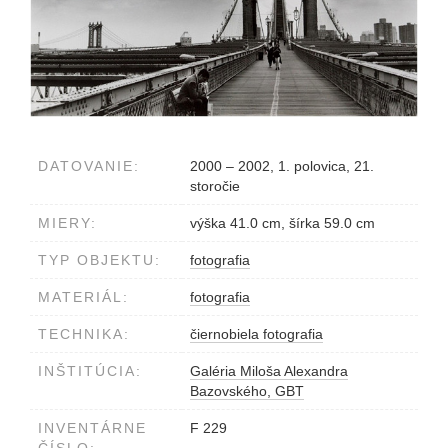
DATOVANIE:
2000 – 2002, 1. polovica, 21.
storočie
MIERY:
výška 41.0 cm, šírka 59.0 cm
TYP OBJEKTU:
fotografia
MATERIÁL:
fotografia
TECHNIKA:
čiernobiela fotografia
INŠTITÚCIA:
Galéria Miloša Alexandra
Bazovského, GBT
INVENTÁRNE
F 229
ČÍSLO: