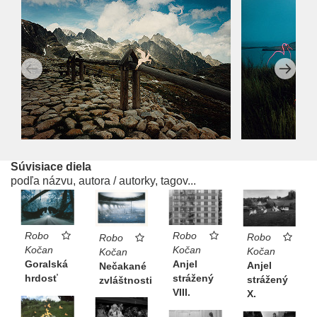
Súvisiace diela
podľa názvu, autora / autorky, tagov...
Robo
Robo
Robo
Robo
Kočan
Kočan
Kočan
Kočan
Goralská
Anjel
Anjel
Nečakané
hrdosť
strážený
strážený
zvláštnosti
VIII.
X.