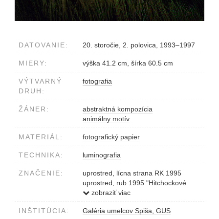
DATOVANIE:
20. storočie, 2. polovica, 1993–1997
MIERY:
výška 41.2 cm, šírka 60.5 cm
VÝTVARNÝ
fotografia
DRUH:
ŽÁNER:
abstraktná kompozícia
animálny motív
MATERIÁL:
fotografický papier
TECHNIKA:
luminografia
ZNAČENIE:
uprostred, lícna strana RK 1995
uprostred, rub 1995 "Hitchockové
vtáky", 1/20 Robo Kočan
zobraziť viac
INŠTITÚCIA:
Galéria umelcov Spiša, GUS