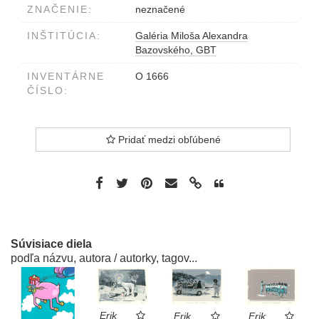
ZNAČENIE:
neznačené
INŠTITÚCIA:
Galéria Miloša Alexandra
Bazovského, GBT
INVENTÁRNE
O 1666
ČÍSLO:
Pridať medzi obľúbené
Súvisiace diela
podľa názvu, autora / autorky, tagov...
Erik
Erik
Erik