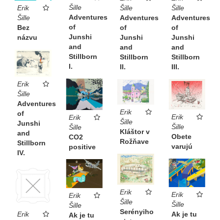
Šille
Šille
Šille
Erik
Adventures
Adventures
Adventures
Šille
of
of
of
Bez
Junshi
Junshi
Junshi
názvu
and
and
and
Stillborn
Stillborn
Stillborn
I.
II.
III.
Erik
Šille
Adventures
Erik
of
Erik
Erik
Šille
Junshi
Šille
Šille
Kláštor v
and
Obete
CO2
Rožňave
Stillborn
varujú
positive
IV.
Erik
Erik
Erik
Šille
Šille
Šille
Serényiho
Erik
Ak je tu
Ak je tu