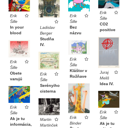
Erik
Erik
Erik
Šille
Šille
Šille
CO2
Bez
In your
Ladislav
positive
názvu
blood
Berger
Studňa
IV.
Erik
Erik
Šille
Šille
Kláštor v
Juraj
Obete
Erik
Rožňave
Meliš
varujú
Šille
Idea IV.
Serényiho
cisterna
Erik
Erik
Šille
Erik
Šille
Ak je tu
Martin
Binder
Ak je tu
informácia,
Martinček