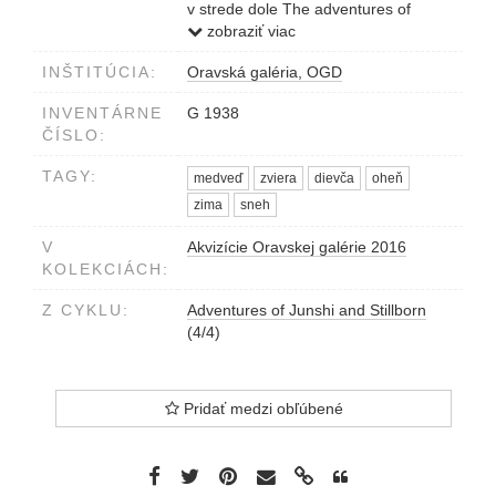
v strede dole The adventures of
Junshi and Stillborn IV.
zobraziť viac
vpravo dole Šille 2013
INŠTITÚCIA:
Oravská galéria, OGD
ceruzou
INVENTÁRNE
G 1938
ČÍSLO:
TAGY:
medveď
zviera
dievča
oheň
zima
sneh
V
Akvizície Oravskej galérie 2016
KOLEKCIÁCH:
Z CYKLU:
Adventures of Junshi and Stillborn
(4/4)
Pridať medzi obľúbené