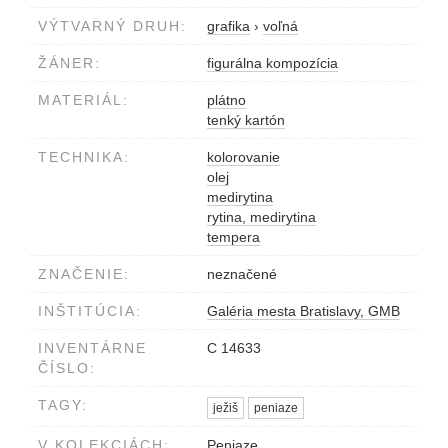
VÝTVARNÝ DRUH:
grafika
›
voľná
ŽÁNER:
figurálna kompozícia
MATERIÁL:
plátno
tenký kartón
TECHNIKA:
kolorovanie
olej
medirytina
rytina, medirytina
tempera
ZNAČENIE:
neznačené
INŠTITÚCIA:
Galéria mesta Bratislavy, GMB
INVENTÁRNE
C 14633
ČÍSLO:
TAGY:
ježiš
peniaze
V KOLEKCIÁCH:
Peniaze