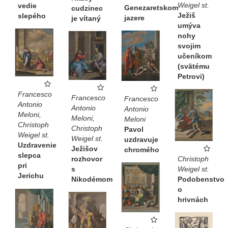
Weigel st.
vedie
Genezaretskom
cudzinec
Ježiš
slepého
jazere
je vítaný
umýva
nohy
svojim
učeníkom
(svätému
Petrovi)
Francesco
Francesco
Francesco
Antonio
Antonio
Antonio
Meloni,
Meloni,
Meloni
Christoph
Christoph
Pavol
Weigel st.
Weigel st.
uzdravuje
Uzdravenie
Ježišov
chromého
slepca
Christoph
rozhovor
pri
Weigel st.
s
Jerichu
Podobenstvo
Nikodémom
o
hrivnách