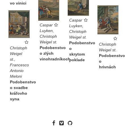
vo vinici
Caspar
Caspar
Luyken,
Luyken,
Christoph
Christoph
Weigel st.
Weigel st.
Podobenstvo
Christoph
Podobenstvo
Christoph
o
Weigel st.
o zlých
Weigel
skrytom
Podobenstvo
vinohradníkoch
st.,
poklade
o
Francesco
hrivnách
Antonio
Meloni
Podobenstvo
o svadbe
kráľovho
syna