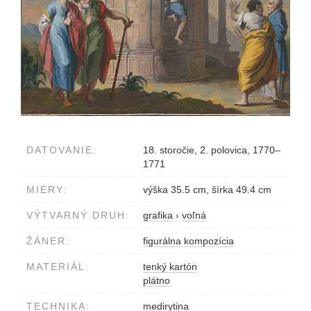
DATOVANIE:
18. storočie, 2. polovica, 1770–
1771
MIERY:
výška 35.5 cm, šírka 49.4 cm
VÝTVARNÝ DRUH:
grafika
›
voľná
ŽÁNER:
figurálna kompozícia
MATERIÁL:
tenký kartón
plátno
TECHNIKA:
medirytina