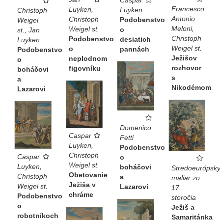
Caspar
Francesco
Luyken,
Luyken
Christoph
Antonio
Christoph
Podobenstvo
Weigel
Meloni,
Weigel st.
o
st., Jan
Christoph
Podobenstvo
desiatich
Luyken
Weigel st.
o
pannách
Podobenstvo
Ježišov
neplodnom
o
rozhovor
figovníku
boháčovi
s
a
Nikodémom
Lazarovi
Domenico
Caspar
Fetti
Luyken,
Podobenstvo
Christoph
Caspar
o
Weigel st.
Luyken,
boháčovi
Stredoeurópsk
Obetovanie
Christoph
a
maliar zo
Ježiša v
Weigel st.
Lazarovi
17.
chráme
Podobenstvo
storočia
o
Ježiš a
robotníkoch
Samaritánka