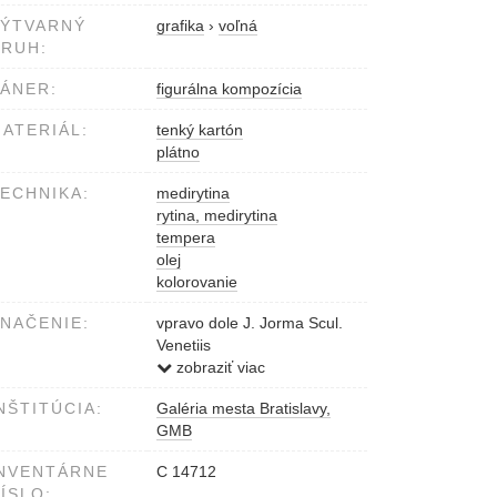
VÝTVARNÝ
grafika
›
voľná
RUH:
ÁNER:
figurálna kompozícia
ATERIÁL:
tenký kartón
plátno
ECHNIKA:
medirytina
rytina, medirytina
tempera
olej
kolorovanie
NAČENIE:
vpravo dole J. Jorma Scul.
Venetiis
vľavo dole Franc. co Moard
zobraziť viac
NŠTITÚCIA:
Galéria mesta Bratislavy,
GMB
NVENTÁRNE
C 14712
ÍSLO: