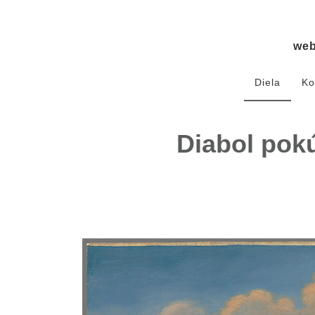
we
Diela
Ko
Diabol pok