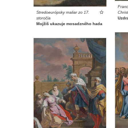
Franc
Chris
Stredoeurópsky maliar zo 17.
Uzdra
storočia
Mojžiš ukazuje mosadzného hada