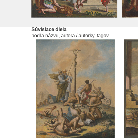
Súvisiace diela
podľa názvu, autora / autorky, tagov...