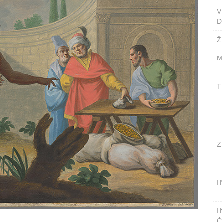
D
Ž
M
T
Z
I
I
Č