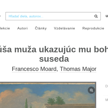
b
u
lekcie
Autori
Články
Vzdelávanie
Reprodukcie
úša muža ukazujúc mu boh
suseda
Francesco Moard
,
Thomas Major
D
M