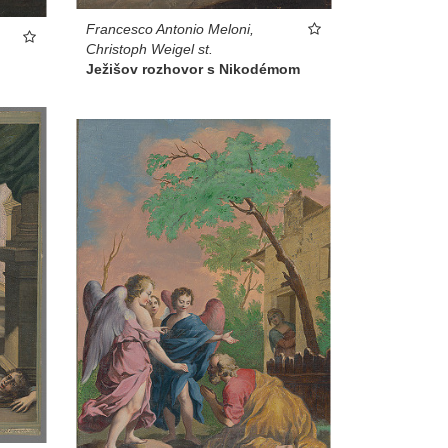
Francesco Antonio Meloni,
Christoph Weigel st.
Ježišov rozhovor s Nikodémom