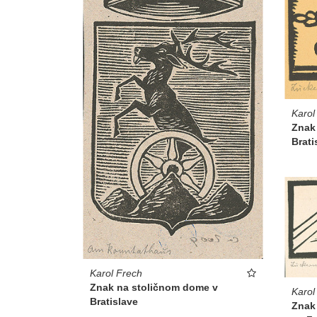
Karol
Znak 
Brati
Karol Frech
Znak na stoličnom dome v
Karol
Bratislave
Znak