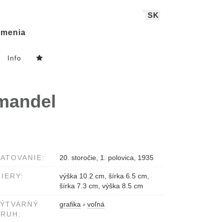
SK
menia
Info
rmandel
ATOVANIE:
20. storočie, 1. polovica, 1935
IERY:
výška 10.2 cm, šírka 6.5 cm,
šírka 7.3 cm, výška 8.5 cm
VÝTVARNÝ
grafika
›
voľná
RUH: