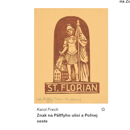
na Zu
Karol Frech
Znak na Pálffyho ulici a Poľnej
ceste