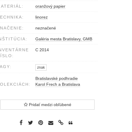
ATERIÁL:
oranžový papier
ECHNIKA:
linorez
NAČENIE:
neznačené
NŠTITÚCIA:
Galéria mesta Bratislavy, GMB
NVENTÁRNE
C 2014
ÍSLO:
AGY:
znak
Bratislavské podhradie
OLEKCIÁCH:
Karol Frech a Bratislava
Pridať medzi obľúbené