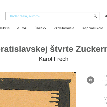
b
u
lekcie
Autori
Články
Vzdelávanie
Reprodukcie
ratislavskej štvrte Zucke
Karol Frech
D
M
D