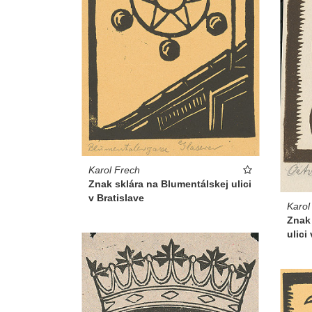
Karol Frech
Znak sklára na Blumentálskej ulici
v Bratislave
Karol
Znak
ulici