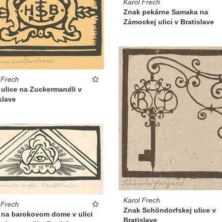
Karol Frech
Znak pekárne Samaka na
Zámockej ulici v Bratislave
 Frech
ulice na Zuckermandli v
slave
Karol Frech
 Frech
Znak Schöndorfskej ulice v
 na barokovom dome v ulici
Bratislave