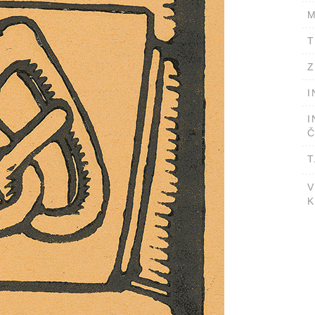
M
T
Z
I
I
Č
T
V
K