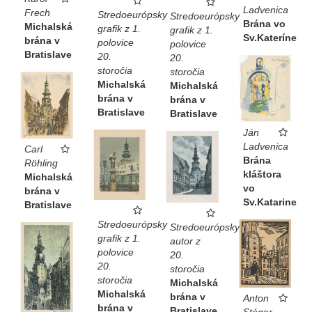
Ladvenica
Frech
Stredoeurópsky
Stredoeurópsky
Brána vo
Michalská
grafik z 1.
grafik z 1.
Sv.Kateríne
brána v
polovice
polovice
Bratislave
20.
20.
storočia
storočia
Michalská
Michalská
brána v
brána v
Bratislave
Bratislave
Ján
Ladvenica
Carl
Brána
Röhling
kláštora
Michalská
vo
brána v
Sv.Katarine
Bratislave
Stredoeurópsky
Stredoeurópsky
grafik z 1.
autor z
polovice
20.
20.
storočia
storočia
Michalská
Michalská
brána v
Anton
brána v
Bratislave
Stéger