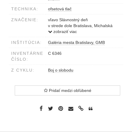
TECHNIKA:
ofsetová tlač
ZNAČENIE:
vľavo Slávnostný deň
v strede dole Bratislava, Michalská
brána
zobraziť viac
vľavo dole J. Ladvenica
INŠTITÚCIA:
Galéria mesta Bratislavy, GMB
INVENTÁRNE
C 6346
ČÍSLO:
Z CYKLU:
Boj o slobodu
Pridať medzi obľúbené