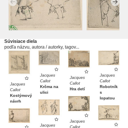
Súvisiace diela
podľa názvu, autora / autorky, tagov...
Jacques
Jacques
Jacques
Callot
Callot
Callot
Jacques
Robotník
Krčma na
Hra detí
Callot
s
ulici
Kostýmový
lopatou
návrh
Jacques
Jacques
Callot