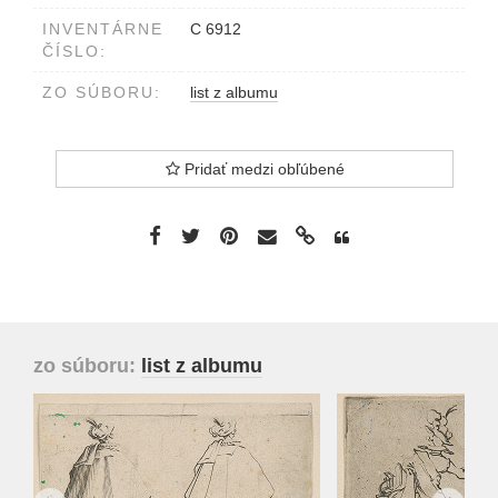
INVENTÁRNE
C 6912
ČÍSLO:
ZO SÚBORU:
list z albumu
Pridať medzi obľúbené
zo súboru:
list z albumu