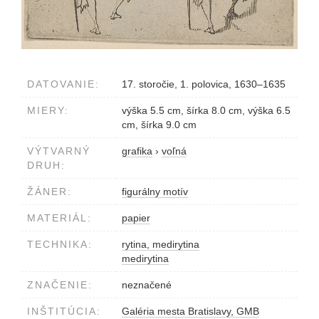
DATOVANIE:
17. storočie, 1. polovica, 1630–1635
MIERY:
výška 5.5 cm, šírka 8.0 cm, výška 6.5
cm, šírka 9.0 cm
VÝTVARNÝ
grafika
›
voľná
DRUH:
ŽÁNER:
figurálny motív
MATERIÁL:
papier
TECHNIKA:
rytina, medirytina
medirytina
ZNAČENIE:
neznačené
INŠTITÚCIA:
Galéria mesta Bratislavy, GMB