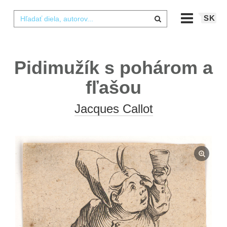
SK
Pidimužík s pohárom a
fľašou
Jacques Callot