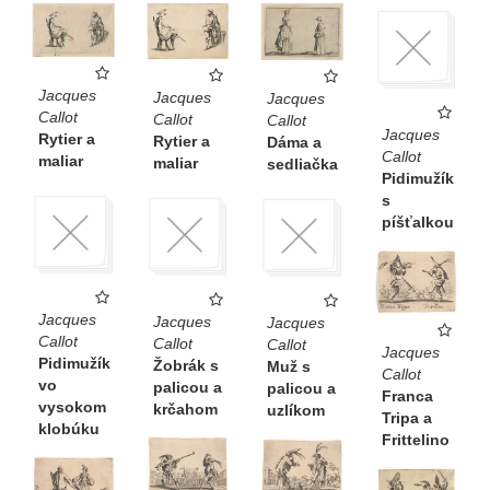
Jacques
Jacques
Jacques
Callot
Callot
Callot
Jacques
Rytier a
Rytier a
Dáma a
Callot
maliar
maliar
sedliačka
Pidimužík
s
píšťalkou
Jacques
Jacques
Jacques
Callot
Callot
Callot
Jacques
Pidimužík
Žobrák s
Muž s
Callot
vo
palicou a
palicou a
Franca
vysokom
krčahom
uzlíkom
Tripa a
klobúku
Frittelino