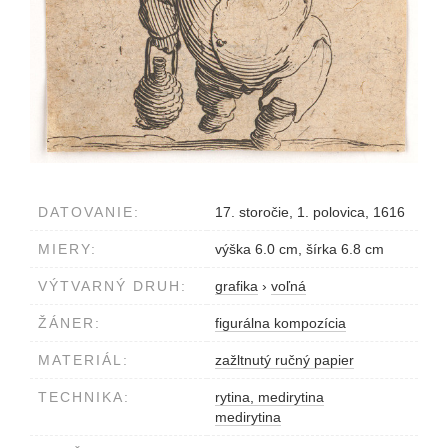
DATOVANIE:
17. storočie, 1. polovica, 1616
MIERY:
výška 6.0 cm, šírka 6.8 cm
VÝTVARNÝ DRUH:
grafika
›
voľná
ŽÁNER:
figurálna kompozícia
MATERIÁL:
zažltnutý ručný papier
TECHNIKA:
rytina, medirytina
medirytina