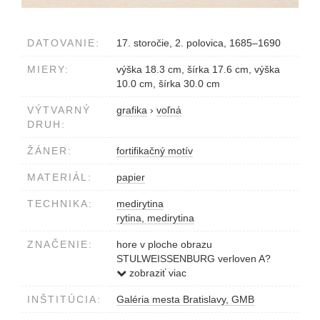
DATOVANIE:
17. storočie, 2. polovica, 1685–1690
MIERY:
výška 18.3 cm, šírka 17.6 cm, výška
10.0 cm, šírka 30.0 cm
VÝTVARNÝ
grafika
›
voľná
DRUH:
ŽÁNER:
fortifikačný motív
MATERIÁL:
papier
TECHNIKA:
medirytina
rytina, medirytina
ZNAČENIE:
hore v ploche obrazu
STULWEISSENBURG verloven A?
1543,1602,29 Aug. Haupt Kirch
zobraziť viac
Türcki... 20
INŠTITÚCIA:
Galéria mesta Bratislavy, GMB