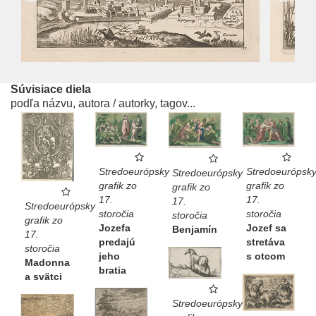
Súvisiace diela
podľa názvu, autora / autorky, tagov...
Stredoeurópsky
Stredoeurópsk
Stredoeurópsky
grafik zo
grafik zo
grafik zo
17.
17.
17.
Stredoeurópsky
storočia
storočia
storočia
grafik zo
Jozefa
Jozef sa
Benjamín
17.
predajú
stretáva
storočia
jeho
s otcom
Madonna
bratia
a svätci
Stredoeurópsky