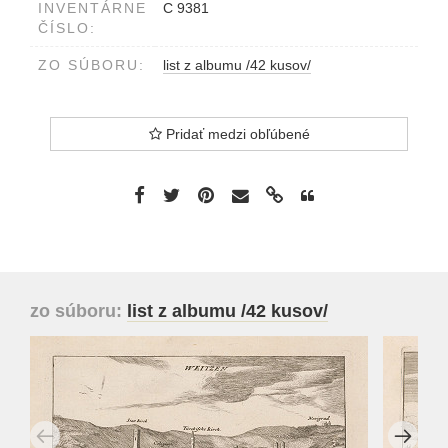
INVENTÁRNE
C 9381
ČÍSLO:
ZO SÚBORU:
list z albumu /42 kusov/
Pridať medzi obľúbené
zo súboru:
list z albumu /42 kusov/