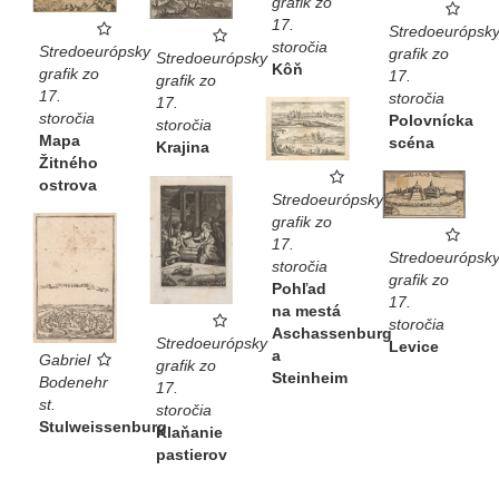
grafik zo
17.
Stredoeurópsk
storočia
Stredoeurópsky
grafik zo
Stredoeurópsky
Kôň
grafik zo
17.
grafik zo
17.
storočia
17.
storočia
Polovnícka
storočia
Mapa
scéna
Krajina
Žitného
ostrova
Stredoeurópsky
grafik zo
17.
Stredoeurópsk
storočia
grafik zo
Pohľad
17.
na mestá
storočia
Aschassenburg
Stredoeurópsky
Levice
a
Gabriel
grafik zo
Steinheim
Bodenehr
17.
st.
storočia
Stulweissenburg
Klaňanie
pastierov