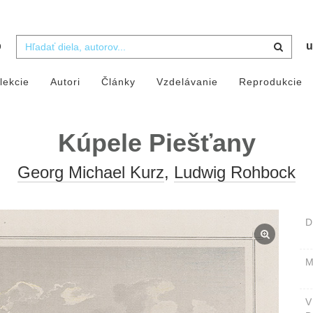
b
u
lekcie
Autori
Články
Vzdelávanie
Reprodukcie
Kúpele Piešťany
Georg Michael Kurz
,
Ludwig Rohbock
D
M