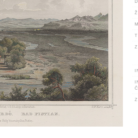
D
Ž
M
T
Z
I
I
Č
Z