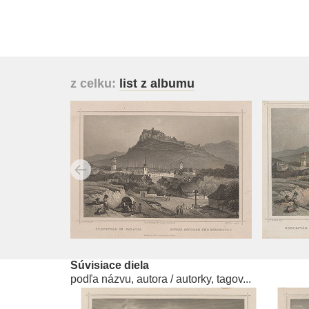
z celku:
list z albumu
Súvisiace diela
podľa názvu, autora / autorky, tagov...