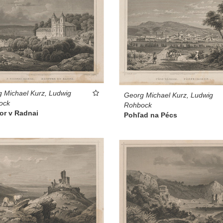
 Michael Kurz, Ludwig
Georg Michael Kurz, Ludwig
ock
Rohbock
or v Radnai
Pohľad na Pécs