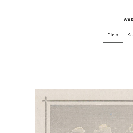
we
Diela
Ko