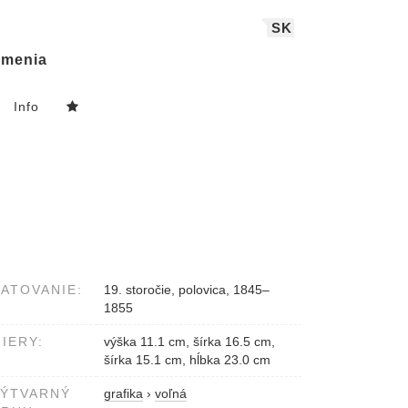
SK
menia
Info
ATOVANIE:
19. storočie, polovica, 1845–
1855
IERY:
výška 11.1 cm, šírka 16.5 cm,
šírka 15.1 cm, hĺbka 23.0 cm
VÝTVARNÝ
grafika
›
voľná