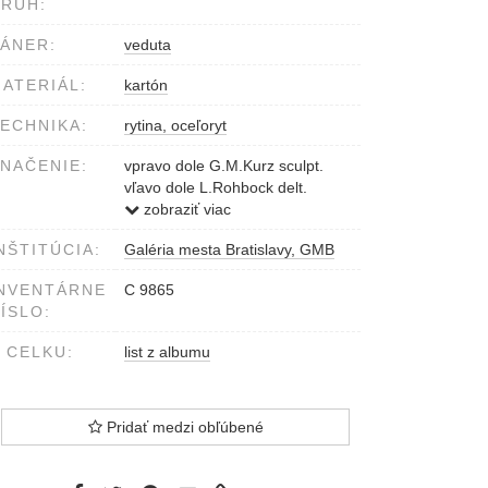
RUH:
ÁNER:
veduta
ATERIÁL:
kartón
ECHNIKA:
rytina, oceľoryt
NAČENIE:
vpravo dole G.M.Kurz sculpt.
vľavo dole L.Rohbock delt.
v strede dole pod obrazom
zobraziť viac
Druck Verlag v.G.G. Lange in
NŠTITÚCIA:
Galéria mesta Bratislavy, GMB
Darmstadt Postényi fürdó Bad
Pistian Lauffer és Stolp
NVENTÁRNE
C 9865
bizományában Pestben
ÍSLO:
 CELKU:
list z albumu
Pridať medzi obľúbené