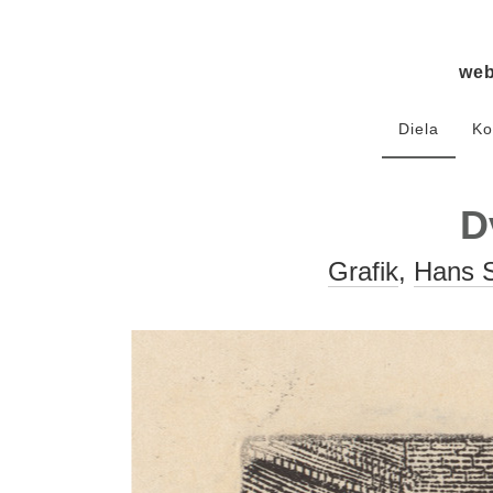
we
Diela
Ko
D
Grafik
,
Hans S