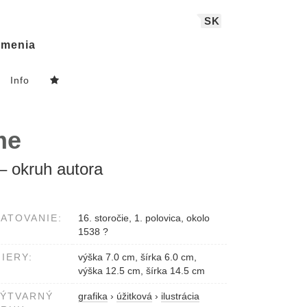
SK
menia
Info
me
– okruh autora
ATOVANIE:
16. storočie, 1. polovica, okolo
1538 ?
IERY:
výška 7.0 cm, šírka 6.0 cm,
výška 12.5 cm, šírka 14.5 cm
VÝTVARNÝ
grafika
›
úžitková
›
ilustrácia