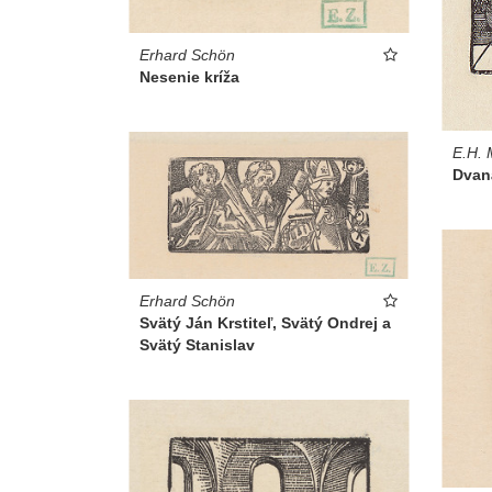
Erhard Schön
Nesenie kríža
E.H. 
Dvan
Erhard Schön
Svätý Ján Krstiteľ, Svätý Ondrej a
Svätý Stanislav