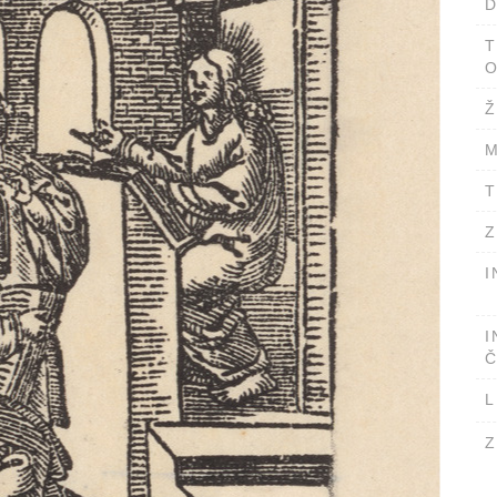
D
T
O
Ž
M
T
Z
I
I
Č
L
Z