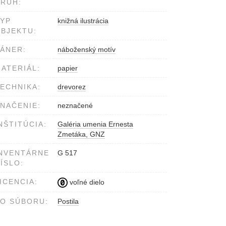
RUH:
YP
knižná ilustrácia
BJEKTU:
ÁNER:
náboženský motív
ATERIÁL:
papier
ECHNIKA:
drevorez
NAČENIE:
neznačené
NŠTITÚCIA:
Galéria umenia Ernesta
Zmetáka, GNZ
NVENTÁRNE
G 517
ÍSLO:
ICENCIA:
voľné dielo
O SÚBORU:
Postila