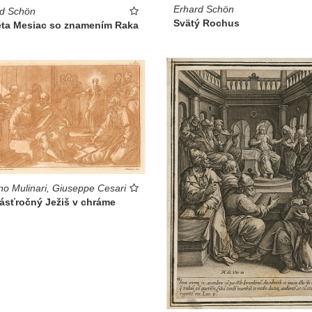
Erhard Schön
rd Schön
Svätý Rochus
éta Mesiac so znamením Raka
no Mulinari, Giuseppe Cesari
ásťročný Ježiš v chráme