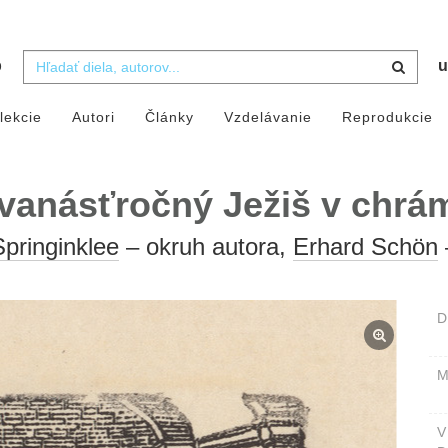
b
u
lekcie
Autori
Články
Vzdelávanie
Reprodukcie
vanásťročný Ježiš v chrá
pringinklee
– okruh autora,
Erhard Schön
D
M