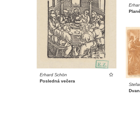
Erha
Plan
Erhard Schön
Posledná večera
Stefa
Dvan