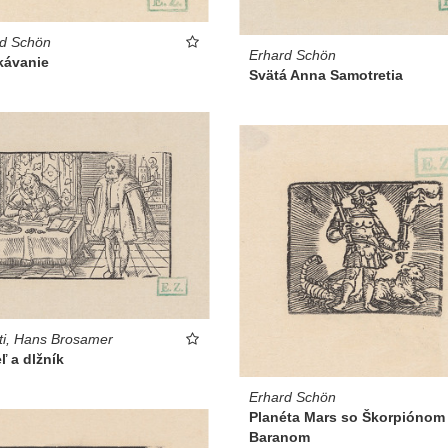
rd Schön
Erhard Schön
kávanie
Svätá Anna Samotretia
ti, Hans Brosamer
eľ a dlžník
Erhard Schön
Planéta Mars so Škorpiónom
Baranom