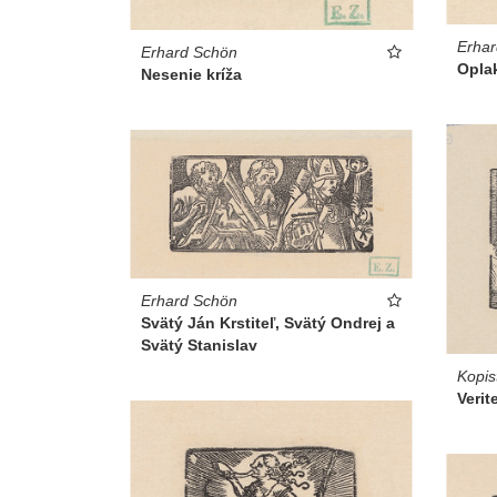
Erha
Erhard Schön
Opla
Nesenie kríža
Erhard Schön
Svätý Ján Krstiteľ, Svätý Ondrej a
Svätý Stanislav
Kopis
Verit