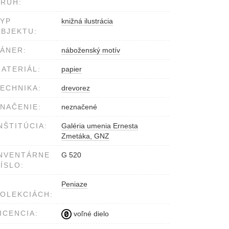
RUH:
YP
knižná ilustrácia
BJEKTU:
ÁNER:
náboženský motív
ATERIÁL:
papier
ECHNIKA:
drevorez
NAČENIE:
neznačené
NŠTITÚCIA:
Galéria umenia Ernesta
Zmetáka, GNZ
NVENTÁRNE
G 520
ÍSLO:
Peniaze
OLEKCIÁCH:
ICENCIA:
voľné dielo