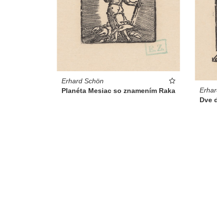
Erhard Schön
Erha
Planéta Mesiac so znamením Raka
Dve d