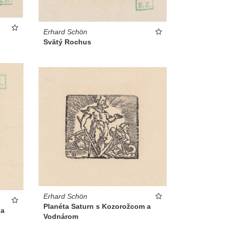
Erhard Schön
Svätý Rochus
Erhard Schön
Planéta Saturn s Kozorožcom a
 a
Vodnárom