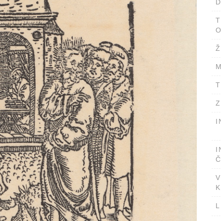
D
T
O
Ž
M
T
Z
I
I
Č
V
K
L