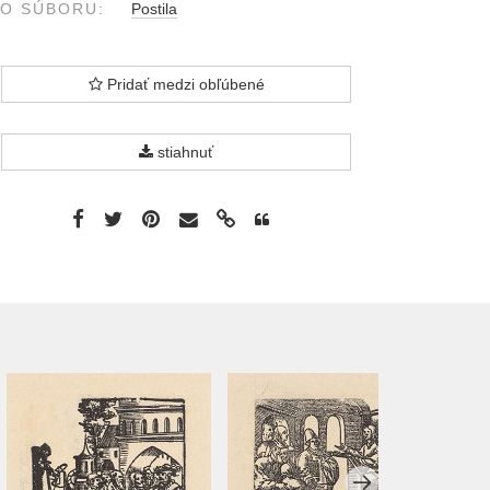
O SÚBORU:
Postila
Pridať medzi obľúbené
stiahnuť