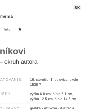
SK
menia
Info
níkovi
– okruh autora
ATOVANIE:
16. storočie, 1. polovica, okolo
1538 ?
IERY:
výška 6.8 cm, šírka 6.1 cm,
výška 12.5 cm, šírka 14.5 cm
VÝTVARNÝ
grafika
›
úžitková
›
ilustrácia