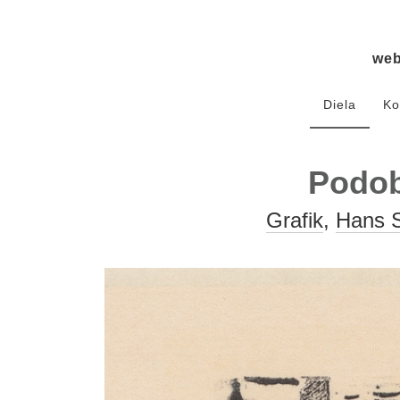
we
Diela
Ko
Podob
Grafik
,
Hans S