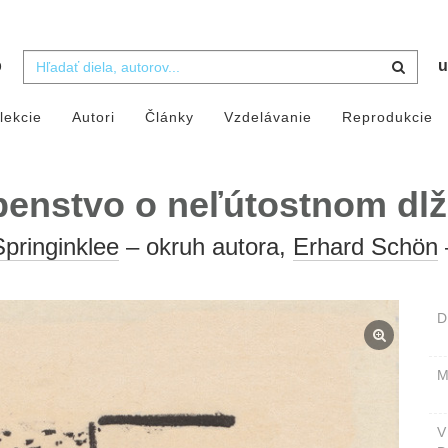
b
u
lekcie
Autori
Články
Vzdelávanie
Reprodukcie
enstvo o neľútostnom dlž
pringinklee
– okruh autora,
Erhard Schön
D
M