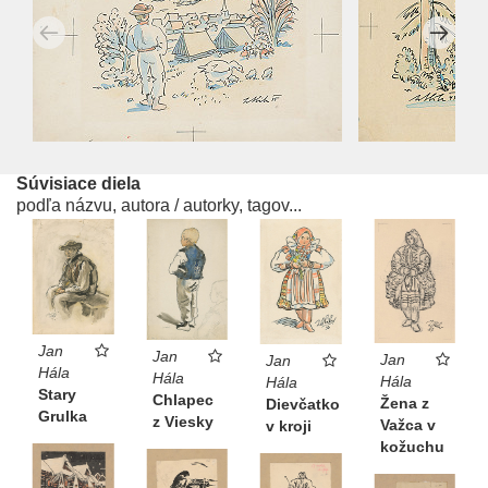
Súvisiace diela
podľa názvu, autora / autorky, tagov...
Jan
Jan
Jan
Jan
Hála
Hála
Hála
Hála
Stary
Chlapec
Žena z
Dievčatko
Grulka
z Viesky
Važca v
v kroji
kožuchu