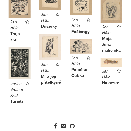
Jan
Jan
Hála
Jan
Hála
Dušičky
Jan
Hála
Fašiangy
Hála
Traja
Moja
králi
žena
maličičká
Jan
Hála
Jan
Paloško
Hála
Jan
Čubka
Milá její
Hála
přítelkyně
Na ceste
Imrich
Weiner-
Kráľ
Turisti