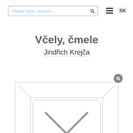
SK
Včely, čmele
Jindřich Krejča