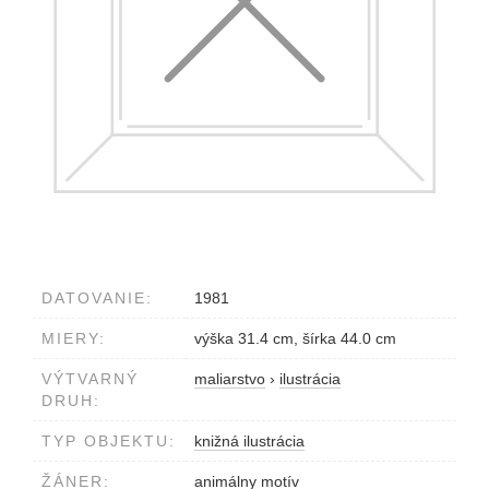
DATOVANIE:
1981
MIERY:
výška 31.4 cm, šírka 44.0 cm
VÝTVARNÝ
maliarstvo
›
ilustrácia
DRUH:
TYP OBJEKTU:
knižná ilustrácia
ŽÁNER:
animálny motív