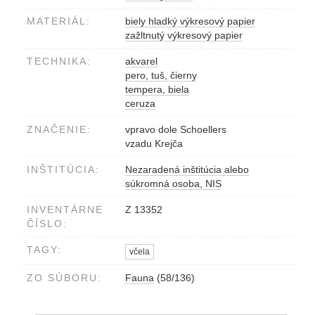
MATERIÁL:
biely hladký výkresový papier
zažltnutý výkresový papier
TECHNIKA:
akvarel
pero, tuš, čierny
tempera, biela
ceruza
ZNAČENIE:
vpravo dole Schoellers
vzadu Krejča
INŠTITÚCIA:
Nezaradená inštitúcia alebo
súkromná osoba, NIS
INVENTÁRNE
Z 13352
ČÍSLO:
TAGY:
včela
ZO SÚBORU:
Fauna
(58/136)