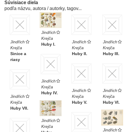
Súvisiace diela
podľa názvu, autora / autorky, tagov...
Jindřich
Krejča
Jindřich
Jindřich
Jindřich
Huby I.
Krejča
Krejča
Krejča
Sinice a
Huby II.
Huby III.
riasy
Jindřich
Krejča
Jindřich
Jindřich
Huby IV.
Jindřich
Krejča
Krejča
Krejča
Huby V.
Huby VI.
Huby VII.
Jindřich
Krejča
Jindřich