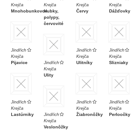
Krejča
Krejča
Krejča
Krejča
Mnohobunkovce
Hubky,
Červy
Dážďovky
polypy,
červovité
Jindřich
Jindřich
Jindřich
Krejča
Krejča
Krejča
Pijavice
Jindřich
Ulitníky
Slizniaky
Krejča
Ulity
Jindřich
Jindřich
Jindřich
Krejča
Krejča
Krejča
Lastúrniky
Jindřich
Žiabronôžky
Perloočky
Krejča
Veslonôžky