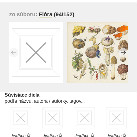
zo súboru:
Flóra
(94/152)
Súvisiace diela
podľa názvu, autora / autorky, tagov...
Jindřich
Jindřich
Jindřich
Jindřich