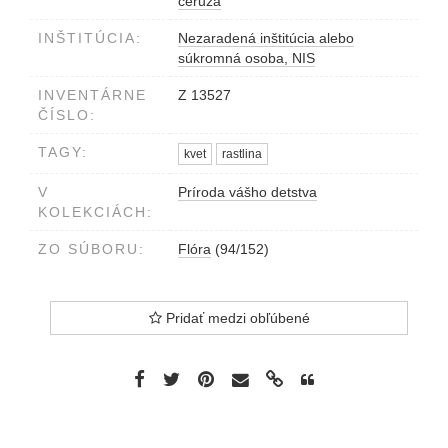
ceruza
INŠTITÚCIA:
Nezaradená inštitúcia alebo
súkromná osoba, NIS
INVENTÁRNE
Z 13527
ČÍSLO:
TAGY:
kvet
rastlina
V
Príroda vášho detstva
KOLEKCIÁCH:
ZO SÚBORU:
Flóra
(94/152)
Pridať medzi obľúbené