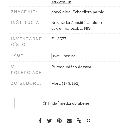
vlepovanie
ZNAČENIE:
pravý okraj Schoellers parole
INŠTITÚCIA:
Nezaradená inštitúcia alebo
súkromná osoba, NIS
INVENTÁRNE
Z 13577
ČÍSLO:
TAGY:
kvet
rastlina
V
Príroda vášho detstva
KOLEKCIÁCH:
ZO SÚBORU:
Flóra
(143/152)
Pridať medzi obľúbené