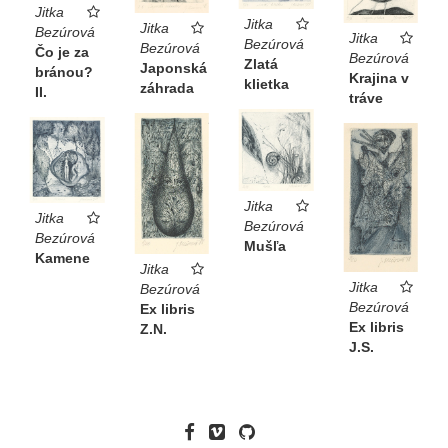
Jitka
Jitka
Jitka
Bezúrová
Jitka
Bezúrová
Bezúrová
Čo je za
Bezúrová
Zlatá
Japonská
bránou?
Krajina v
klietka
záhrada
II.
tráve
Jitka
Jitka
Bezúrová
Bezúrová
Mušľa
Kamene
Jitka
Jitka
Bezúrová
Bezúrová
Ex libris
Ex libris
Z.N.
J.S.