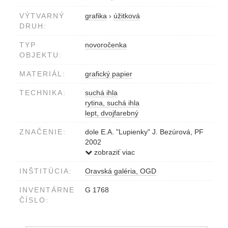
VÝTVARNÝ
grafika
›
úžitková
DRUH:
TYP
novoročenka
OBJEKTU:
MATERIÁL:
grafický papier
TECHNIKA:
suchá ihla
rytina, suchá ihla
lept, dvojfarebný
ZNAČENIE:
dole E.A. "Lupienky" J. Bezúrová, PF
2002
ceruzou
zobraziť viac
INŠTITÚCIA:
Oravská galéria, OGD
INVENTÁRNE
G 1768
ČÍSLO: