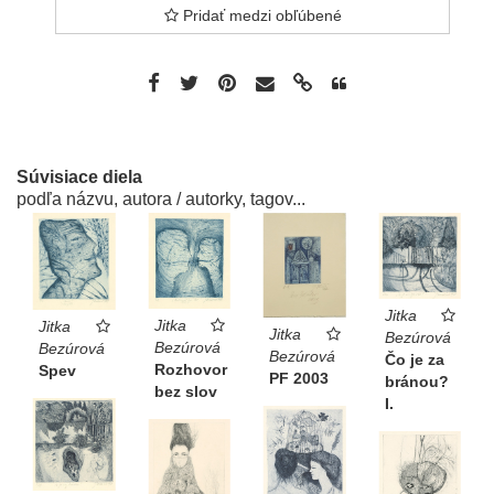
Pridať medzi obľúbené
Súvisiace diela
podľa názvu, autora / autorky, tagov...
Jitka
Jitka
Jitka
Jitka
Bezúrová
Bezúrová
Bezúrová
Bezúrová
Čo je za
Rozhovor
Spev
PF 2003
bránou?
bez slov
I.