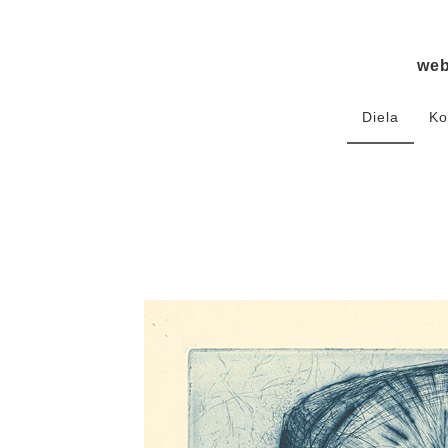
we
Diela
Ko