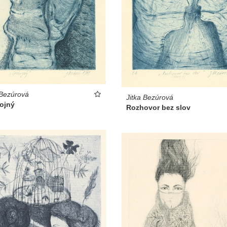
 Bezúrová
Jitka Bezúrová
ojný
Rozhovor bez slov