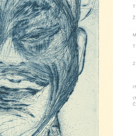
T
Ž
M
T
Z
I
I
Č