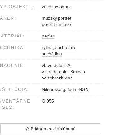
YP OBJEKTU:
závesný obraz
ÁNER:
mužský portrét
portrét en face
ATERIÁL:
papier
ECHNIKA:
rytina, suchá ihla
suchá ihla
NAČENIE:
vľavo dole E.A.
v strede dole "Smiech -
Škľab" Hlavy IV.
zobraziť viac
vpravo dole J. Bezúrová 1989
NŠTITÚCIA:
Nitrianska galéria, NGN
NVENTÁRNE
G 955
ÍSLO:
Pridať medzi obľúbené