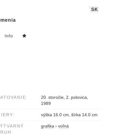
SK
menia
Info
ATOVANIE:
20. storočie, 2. polovica,
1989
IERY:
výška 16.0 cm, šírka 14.0 cm
VÝTVARNÝ
grafika
›
voľná
RUH: