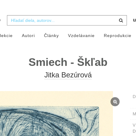
b
u
lekcie
Autori
Články
Vzdelávanie
Reprodukcie
Smiech - Škľab
Jitka Bezúrová
D
M
D