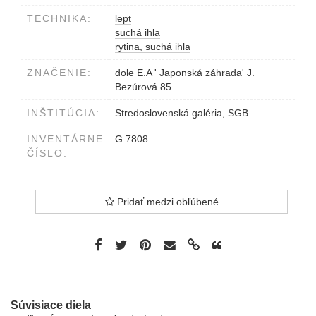
TECHNIKA:
lept
suchá ihla
rytina, suchá ihla
ZNAČENIE:
dole E.A ' Japonská záhrada' J.
Bezúrová 85
INŠTITÚCIA:
Stredoslovenská galéria, SGB
INVENTÁRNE
G 7808
ČÍSLO:
Pridať medzi obľúbené
Súvisiace diela