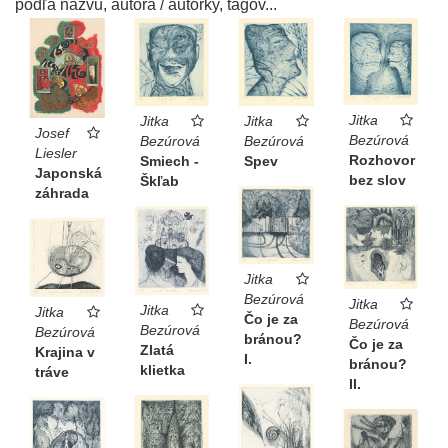
podľa názvu, autora / autorky, tagov...
Jitka
Jitka
Jitka
Josef
Bezúrová
Bezúrová
Bezúrová
Liesler
Rozhovor
Smiech -
Spev
Japonská
bez slov
Škľab
záhrada
Jitka
Bezúrová
Jitka
Jitka
Jitka
Čo je za
Bezúrová
Bezúrová
Bezúrová
bránou?
Čo je za
Zlatá
Krajina v
I.
bránou?
klietka
tráve
II.