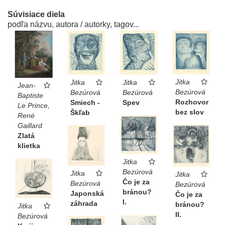
Súvisiace diela
podľa názvu, autora / autorky, tagov...
Jitka
Jitka
Jitka
Jean-
Bezúrová
Bezúrová
Bezúrová
Baptiste
Rozhovor
Smiech -
Spev
Le Prince,
bez slov
Škľab
René
Gaillard
Zlatá
klietka
Jitka
Bezúrová
Jitka
Jitka
Čo je za
Bezúrová
Bezúrová
bránou?
Japonská
Čo je za
I.
záhrada
bránou?
Jitka
II.
Bezúrová