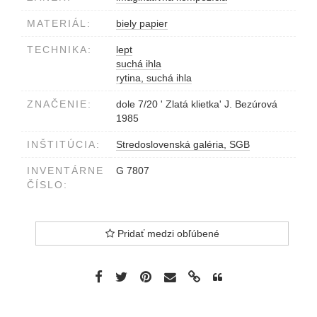
MATERIÁL:
biely papier
TECHNIKA:
lept
suchá ihla
rytina, suchá ihla
ZNAČENIE:
dole 7/20 ' Zlatá klietka' J. Bezúrová
1985
INŠTITÚCIA:
Stredoslovenská galéria, SGB
INVENTÁRNE
G 7807
ČÍSLO:
Pridať medzi obľúbené