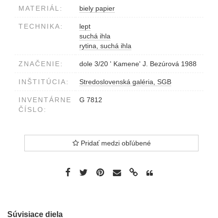
MATERIÁL:
biely papier
TECHNIKA:
lept
suchá ihla
rytina, suchá ihla
ZNAČENIE:
dole 3/20 ' Kamene' J. Bezúrová 1988
INŠTITÚCIA:
Stredoslovenská galéria, SGB
INVENTÁRNE
G 7812
ČÍSLO:
Pridať medzi obľúbené
Súvisiace diela