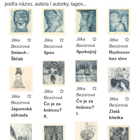
podľa názvu, autora / autorky, tagov...
Jitka
Jitka
Jitka
Jitka
Bezúrová
Bezúrová
Bezúrová
Bezúrová
Spokojný
Rozhovor
Smiech -
Spev
bez slov
Škľab
Jitka
Jitka
Bezúrová
Jitka
Bezúrová
Jitka
Čo je za
Bezúrová
Čo je za
Bezúrová
bránou?
Japonská
bránou?
Zlatá
I.
záhrada
II.
klietka